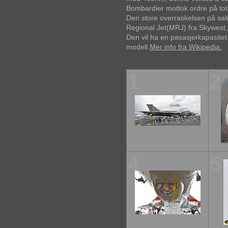
Bombardier mottok ordre på total
Den store overraskelsen på sal
Regional Jet(MRJ) fra Skywest, 
Den vil ha en pasasjerkapasite
modell.
Mer info fra Wikipedia.
1
2
4
5