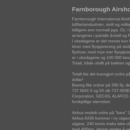
Farnborough Airsh
Farnborough International Airsh
luftfartsindustrien, sivilt og milit
tidligere enn normalt pga. OL i
arrangeres i partalls årstall og P
I ukedagene er det messe kun for
timer med flyoppvisning på slutt
flyshow, med mye mer flyoppvis
er i ukedagene og 100 000 besø
Totalt, både utsillt på bakken og
Totalt ble det kunngjort ordre p
dollar!
Boeing fikk ordrer på 396 fly, de
737 MAX 9 og 50 stk 737-900ER
Corporation, GECAS, ALAFCO and
forskjellige størrelser.
Airbus mottok ordre på "bare" 
Airbus A330 kommer i ny utgav
utgave, 240 tonns maks take-off 
med 400nm, denne ventes å være