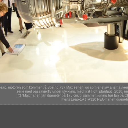
ap, motoren som kommer på Boeing 737 Max serien, og som er et av alternativen
serie med passasjerfly under utvikling, med first flight planlagt i 2016,
me
737Max har en fan diameter på 176 cm, til sammenligning har fan på
mens Leap-1A til A320 NEO har en diamet