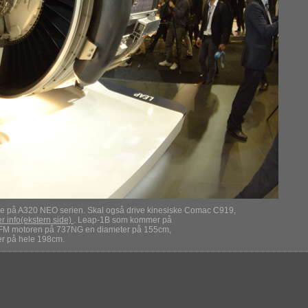
e på A320 NEO serien. Skal også drive kinesiske Comac C919,
r info(ekstern side)
. Leap-1B som kommer på
 CFM motoren på 737NG en diameter på 155cm,
er på hele 198cm.