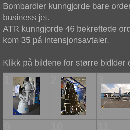
Bombardier kunngjorde bare order
business jet.
ATR kunngjorde 46 bekreftede ordr
kom 35 på intensjonsavtaler.
Klikk på bildene for større bidlder
1
2
3
9
10
11