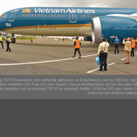
g 787-9 Dreamliner, den midterste størrelsen av Dreamlinere, den tar 290 pax i typi
line modellen 787-8 tar 242 pax i typisk 2-klasse konfigurasjon og har max take-of
te varianten som er planlagt 787-10 er planlagt i trafikk i 2018 tar 330 pax i typis
derfor har den kortere rekkev