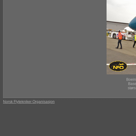
Boein
Base
størs
Norsk Flytekniker Organisasjon