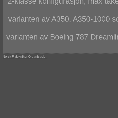
2-klasse konfigurasjon, max take 
varianten av A350, A350-1000 som 
varianten av Boeing 787 Dreamline
Norsk Flytekniker Organisasjon