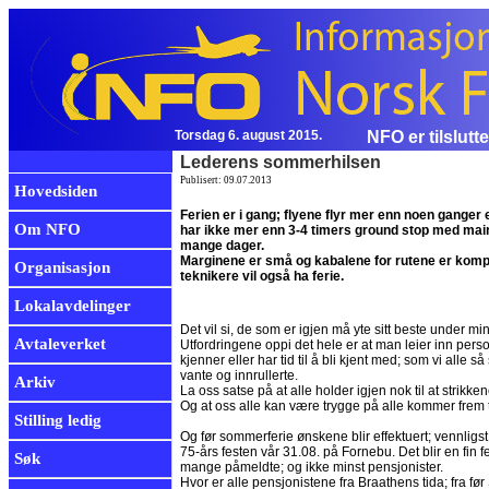
Torsdag 6. august 2015.
NFO er tilslutt
Lederens sommerhilsen
Publisert: 09.07.2013
Hovedsiden
Ferien er i gang; flyene flyr mer enn noen ganger ell
Om NFO
har ikke mer enn 3-4 timers ground stop med main
mange dager.
Marginene er små og kabalene for rutene er kompli
Organisasjon
teknikere vil også ha ferie.
Lokalavdelinger
Det vil si, de som er igjen må yte sitt beste under mi
Avtaleverket
Utfordringene oppi det hele er at man leier inn per
kjenner eller har tid til å bli kjent med; som vi alle s
vante og innrullerte.
Arkiv
La oss satse på at alle holder igjen nok til at strikken
Og at oss alle kan være trygge på alle kommer frem t
Stilling ledig
Og før sommerferie ønskene blir effektuert; vennligst 
75-års festen vår 31.08. på Fornebu. Det blir en fin 
Søk
mange påmeldte; og ikke minst pensjonister.
Hvor er alle pensjonistene fra Braathens tida; fra fø