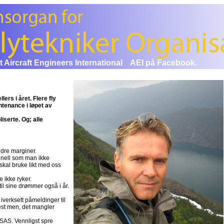
et Aircraft Engineers International
AEI på Facebook.
ers i året. Flere fly
tenance i løpet av
serte. Og; alle
ndre marginer.
sonell som man ikke
å skal bruke likt med oss
e ikke ryker.
il sine drømmer også i år.
iverksett påmeldinger til
fest men, det mangler
r SAS. Vennligst spre