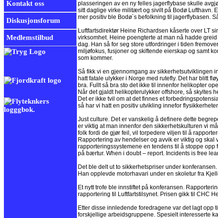
Kontakt oss
plasseringen av en ny felles jagerflybase skulle avg
sitt daglige virke militært og sivilt på Bodø Lufthavn
mer positiv ble Bodø`s befolkning til jagerflybasen. S
Diskusjonsforum
Luftfartsdirektør Heine Richardsen kåserte over LT si
Medlemstilbud
virksomhet. Heine poengterte at man nå hadde greid å 
dag. Han så for seg store utfordringer i tiden fre
miljøfokus, fusjoner og skiftende eierskap og samt ko
som kommer.
Så fikk vi en gjennomgang av sikkerhetsutviklingen inne
hatt fatale ulykker i Norge med rutefly. Det har blitt 
bra. Fullt så bra sto det ikke til innenfor helikopter 
Når det gjaldt helikopterulykker offshore, så skyltes 
Det er ikke tvil om at det finnes et forbedringspotensi
så har vi hatt en positiv utvikling innefor flysikkerhete
Just culture. Det er vanskelig å definere dette begrep
er viktig at man innenfor den sikkerhetskulturen vi må ha
folk fordi de gjør feil, vil torpedere viljen til å rappo
Rapportering av hendelser og avvik er viktig og skal v
rapporteringssystemene en tendens til å stoppe opp f
på bærtur. When i doubt – report. Incidents is free lea
Det ble delt ut to sikkerhetspriser under konferansen.
Han opplevde motorhavari under en skoletur fra Kjelle
Et nytt trofe ble innstiftet på konferansen. Rapporteri
rapportering til Luftfartstilsynet. Prisen gikk til CHC 
Etter disse innledende foredragene var det lagt opp til
forskjellige arbeidsgruppene. Spesielt interesserte k