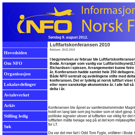
Søndag 9. august 2012.
Luftfartskonferansen 2010
Publisert: 28.02.2010
Hovedsiden
I begynnelsen av februar ble Luftfartskonferansen
Om NFO
Bodø. Arrangør som vanlig var Luftfartstilsynet(
Richardsen i spissen. Arrangementet kunne feire s
år. Konferansen hadde samlet hele 350 deltagere. 
Organisasjon
Både NFO sentralt og avdelingene stilte med delt
konferansen. Det er tydelig at norsk luftfart viser
Lokalavdelinger
etter noen vanskelige økonomiske år. I alle fall så f
delta i år.
Avtaleverket
Arkiv
Konferansen ble åpnet av samferdselsminister Magnh
holdt en lang tale som jeg husker som et stort gjesp
Stilling ledig
politiske signaler utover at luftfarten var viktig for d
luftfarten måtte belage seg på at det kom miljøavgifter
for LT.
Søk
Da var det mer fart i Odd Tore Fygle, ordfører i Bodø