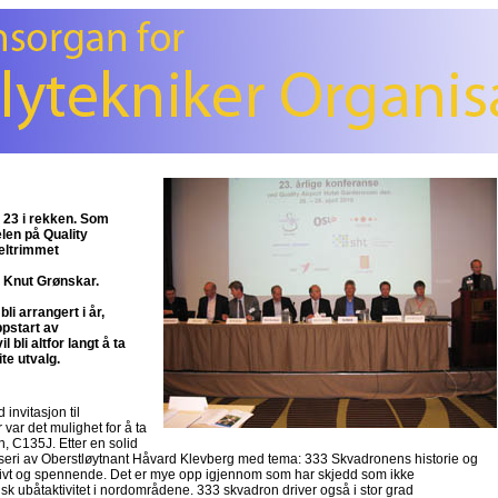
. 23 i rekken. Som
len på Quality
eltrimmet
og Knut Grønskar.
li arrangert i år,
pstart av
 bli altfor langt å ta
te utvalg.
invitasjon til
var det mulighet for å ta
, C135J. Etter en solid
åsseri av Oberstløytnant Håvard Klevberg med tema: 333 Skvadronens historie og
mativt og spennende. Det er mye opp igjennom som har skjedd som ikke
sisk ubåtaktivitet i nordområdene. 333 skvadron driver også i stor grad