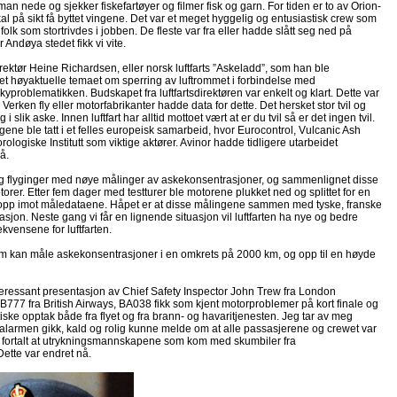
n nede og sjekker fiskefartøyer og filmer fisk og garn. For tiden er to av Orion-
al på sikt få byttet vingene. Det var et meget hyggelig og entusiastisk crew som
 folk som stortrivdes i jobben. De fleste var fra eller hadde slått seg ned på
er Andøya stedet fikk vi vite.
direktør Heine Richardsen, eller norsk luftfarts ”Askeladd”, som han ble
 det høyaktuelle temaet om sperring av luftrommet i forbindelse med
problematikken. Budskapet fra luftfartsdirektøren var enkelt og klart. Dette var
Verken fly eller motorfabrikanter hadde data for dette. Det hersket stor tvil og
 slik aske. Innen luftfart har alltid mottoet vært at er du tvil så er det ingen tvil.
ngene ble tatt i et felles europeisk samarbeid, hvor Eurocontrol, Vulcanic Ash
ogiske Institutt som viktige aktører. Avinor hadde tidligere utarbeidet
å.
dag flyginger med nøye målinger av askekonsentrasjoner, og sammenlignet disse
orer. Etter fem dager med testturer ble motorene plukket ned og splittet for en
t opp imot måledataene. Håpet er at disse målingene sammen med tyske, franske
sjon. Neste gang vi får en lignende situasjon vil luftfarten ha nye og bedre
ekvensene for luftfarten.
 som kan måle askekonsentrasjoner i en omkrets på 2000 km, og opp til en høyde
nteressant presentasjon av Chief Safety Inspector John Trew fra London
B777 fra British Airways, BA038 fikk som kjent motorproblemer på kort finale og
iske opptak både fra flyet og fra brann- og havaritjenesten. Jeg tar av meg
t alarmen gikk, kald og rolig kunne melde om at alle passasjerene og crewet var
et fortalt at utrykningsmannskapene som kom med skumbiler fra
ette var endret nå.