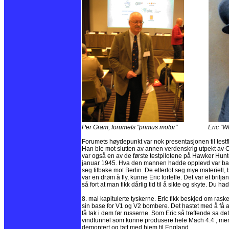
Per Gram, forumets "primus motor" Eric "Win
Forumets høydepunkt var nok presentasjonen til testfly
Han ble mot slutten av annen verdenskrig utpekt av Chu
var også en av de første testpilotene på Hawker Hunte
januar 1945. Hva den mannen hadde opplevd var bare ut
seg tilbake mot Berlin. De etterlot seg mye materiel
var en drøm å fly, kunne Eric fortelle. Det var et brilj
så fort at man fikk dårlig tid til å sikte og skyte. Du h
8. mai kapitulerte tyskerne. Eric fikk beskjed om ra
sin base for V1 og V2 bombere. Det hastet med å få arr
få tak i dem før russerne. Som Eric så treffende sa det
vindtunnel som kunne produsere hele Mach 4.4 , men
demontert og tatt med hjem til England.