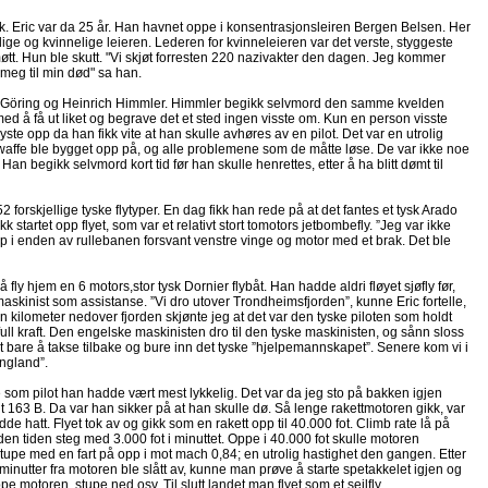
olk. Eric var da 25 år. Han havnet oppe i konsentrasjonsleiren Bergen Belsen. Her
e og kvinnelige leieren. Lederen for kvinneleieren var det verste, styggeste
. Hun ble skutt. "Vi skjøt forresten 220 nazivakter den dagen. Jeg kommer
e meg til min død" sa han.
 Göring og Heinrich Himmler. Himmler begikk selvmord den samme kvelden
d å få ut liket og begrave det et sted ingen visste om. Kun en person visste
ste opp da han fikk vite at han skulle avhøres av en pilot. Det var en utrolig
waffe ble bygget opp på, og alle problemene som de måtte løse. De var ikke noe
n begikk selvmord kort tid før han skulle henrettes, etter å ha blitt dømt til
y 52 forskjellige tyske flytyper. En dag fikk han rede på at det fantes et tysk Arado
kk startet opp flyet, som var et relativt stort tomotors jetbombefly. ”Jeg var ikke
n up i enden av rullebanen forsvant venstre vinge og motor med et brak. Det ble
 fly hjem en 6 motors,stor tysk Dornier flybåt. Han hadde aldri fløyet sjøfly før,
maskinist som assistanse. ”Vi dro utover Trondheimsfjorden”, kunne Eric fortelle,
noen kilometer nedover fjorden skjønte jeg at det var den tyske piloten som holdt
v full kraft. Den engelske maskinisten dro til den tyske maskinisten, og sånn sloss
 det bare å takse tilbake og bure inn det tyske ”hjelpemannskapet”. Senere kom vi i
England”.
re som pilot han hadde vært mest lykkelig. Det var da jeg sto på bakken igjen
dt 163 B. Da var han sikker på at han skulle dø. Så lenge rakettmotoren gikk, var
e hatt. Flyet tok av og gikk som en rakett opp til 40.000 fot. Climb rate lå på
den tiden steg med 3.000 fot i minuttet. Oppe i 40.000 fot skulle motoren
tupe med en fart på opp i mot mach 0,84; en utrolig hastighet den gangen. Etter
 minutter fra motoren ble slått av, kunne man prøve å starte spetakkelet igjen og
pe motoren, stupe ned osv. Til slutt landet man flyet som et seilfly.