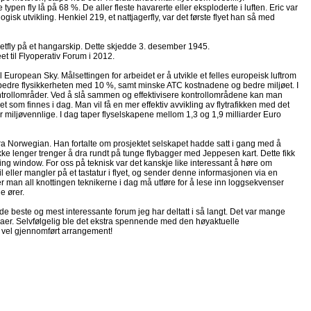
pen fly lå på 68 %. De aller fleste havarerte eller eksploderte i luften. Eric var
isk utvikling. Henkiel 219, et nattjagerfly, var det første flyet han så med
 jetfly på et hangarskip. Dette skjedde 3. desember 1945.
eet til Flyoperativ Forum i 2012.
European Sky. Målsettingen for arbeidet er å utvikle et felles europeisk luftrom
 bedre flysikkerheten med 10 %, samt minske ATC kostnadene og bedre miljøet. I
ontrollområder. Ved å slå sammen og effektivisere kontrollområdene kan man
 som finnes i dag. Man vil få en mer effektiv avvikling av flytrafikken med det
er miljøvennlige. I dag taper flyselskapene mellom 1,3 og 1,9 milliarder Euro
nde fra Norwegian. Han fortalte om prosjektet selskapet hadde satt i gang med å
ikke lenger trenger å dra rundt på tunge flybagger med Jeppesen kart. Dette fikk
ing window. For oss på teknisk var det kanskje like interessant å høre om
eil eller mangler på et tastatur i flyet, og sender denne informasjonen via en
er man all knottingen teknikerne i dag må utføre for å lese inn loggsekvenser
e ører.
 de beste og mest interessante forum jeg har deltatt i så langt. Det var mange
er. Selvfølgelig ble det ekstra spennende med den høyaktuelle
t vel gjennomført arrangement!