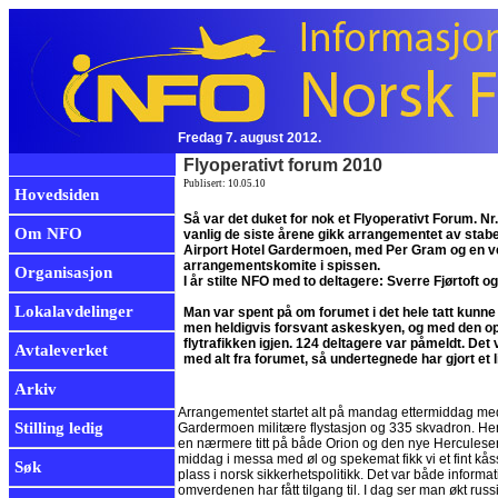
Fredag 7. august 2012.
Flyoperativt forum 2010
Publisert: 10.05.10
Hovedsiden
Så var det duket for nok et Flyoperativt Forum. Nr
Om NFO
vanlig de siste årene gikk arrangementet av stabe
Airport Hotel Gardermoen, med Per Gram og en v
arrangementskomite i spissen.
Organisasjon
I år stilte NFO med to deltagere: Sverre Fjørtoft 
Lokalavdelinger
Man var spent på om forumet i det hele tatt kunne b
men heldigvis forsvant askeskyen, og med den op
flytrafikken igjen. 124 deltagere var påmeldt. Det vil
Avtaleverket
med alt fra forumet, så undertegnede har gjort et li
Arkiv
Arrangementet startet alt på mandag ettermiddag med 
Stilling ledig
Gardermoen militære flystasjon og 335 skvadron. Her 
en nærmere titt på både Orion og den nye Herculesen
middag i messa med øl og spekemat fikk vi et fint k
Søk
plass i norsk sikkerhetspolitikk. Det var både infor
omverdenen har fått tilgang til. I dag ser man økt rus