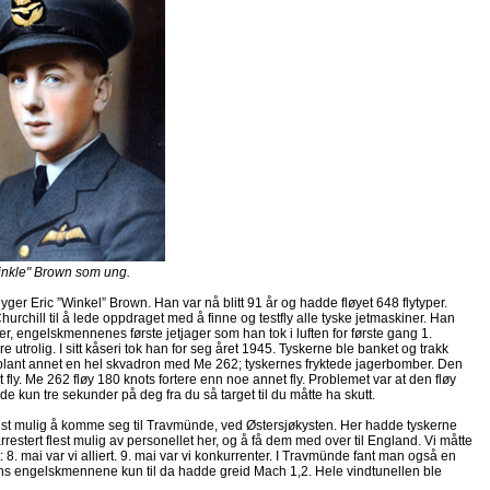
kle" Brown som ung.
ger Eric ”Winkel” Brown. Han var nå blitt 91 år og hadde fløyet 648 flytyper.
rchill til å lede oppdraget med å finne og testfly alle tyske jetmaskiner. Han
r, engelskmennenes første jetjager som han tok i luften for første gang 1.
rolig. I sitt kåseri tok han for seg året 1945. Tyskerne ble banket og trakk
l, blant annet en hel skvadron med Me 262; tyskernes fryktede jagerbomber. Den
ant fly. Me 262 fløy 180 knots fortere enn noe annet fly. Problemet var at den fløy
adde kun tre sekunder på deg fra du så target til du måtte ha skutt.
skest mulig å komme seg til Travmünde, ved Østersjøkysten. Her hadde tyskerne
estert flest mulig av personellet her, og å få dem med over til England. Vi måtte
: 8. mai var vi alliert. 9. mai var vi konkurrenter. I Travmünde fant man også en
s engelskmennene kun til da hadde greid Mach 1,2. Hele vindtunellen ble