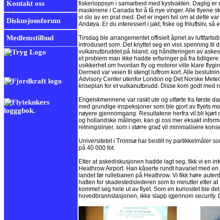
Kontakt oss
fiskerioppsyn i samarbeid med kystvakten. Daglig er ma
maskinene i Canada for å få nye vinger. Alle flyene sk
vi slo av en prat med. Det er ingen tvil om at dette var
Diskusjonsforum
Andøya. Er du interessert i jakt, fiske og friluftsliv, så 
Medlemstilbud
Tirsdag ble arrangementet offisielt åpnet av luftfarts
introdusert som. Det knyttet seg en viss spenning til
vulkanutbruddet på Island, og håndteringen av askesky
et problem man ikke hadde erfaringer på fra tidligere. 
usikkerhet om hvordan fly og motorer ville klare flyging i
Dermed var veien til stengt luftrom kort. Alle beslutni
Advisory Center utenfor London og Det Norske Meteorol
kriseplan for et vulkanutbrudd. Disse kom godt med n
Engelskmennene var raskt ute og utførte fra første 
med grundige inspeksjoner som ble gjort av flyets mot
nøyere gjennomgang. Resultatene herfra vil bli kjør
og hollandske målinger, kan gi oss mer eksakt informa
retningslinjer, som i større grad vil minimalisere kons
Universitetet i Tromsø har bestilt ny partikkelmåler
på 40 000 fot.
Etter at askediskusjonen hadde lagt seg, fikk vi en i
Heathrow Airport. Han kåserte rundt havariet med en 
landet før rullebanen på Heathrow. Vi fikk høre autent
hatten for skadestedslederen som to minutter etter a
kommet seg hele ut av flyet. Som en kuriositet ble d
hovedbrannstasjonen, ikke slapp igjennom security. D