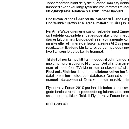
Tapsprosenten blant de tyske pilotene som fløy denne ty
imponert over hvor langt tyskerne var kommet i teknolog
utskytningssete. Pilotene ble skutt ut med trykkluft.
Eric Brown var også den første i verden til å lande et
Eric ”Winkel” Brown er allerede invitert til 25 års jubil
Per Arne Watle orienterte oss om arbeidet med Singel 
og tredoble kapasiteten i det europeiske luftrommet,
dag er luftrommet i Europa delt inn i 70 nasjonale k
minske eller eliminere de flaskehalsene i ATC systemet
resultatet at flytidene blir kortere, og dermed også m
hvert år, som følge av kø i luftrommet.
Til slutt vil jeg ta med litt fra innlegget til John La
implementere Electronic Flightbag. Det vil si at man 
man rett opp på en TV-skjerm, som er plassert på slid
Electronic Flightlog. Ideen er at pilotene skriver inn f
datalink rett inn i selskapets database. Dermed slipp
manuelt i datasystemet. Dette var jo som musikk i min
Flyoperativt Forum 2010 går inn i historien som et av
gode forelesere med spennende og interessante tema
askeproblematikken. Takk til Flyoperativt Forum for e
Knut Grønskar