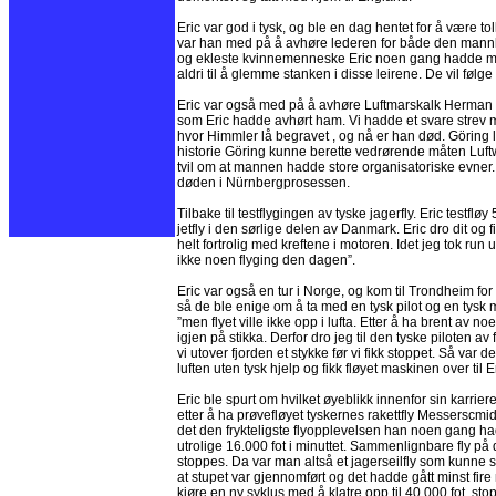
Eric var god i tysk, og ble en dag hentet for å være t
var han med på å avhøre lederen for både den mannlig
og ekleste kvinnemenneske Eric noen gang hadde møtt
aldri til å glemme stanken i disse leirene. De vil følg
Eric var også med på å avhøre Luftmarskalk Herman
som Eric hadde avhørt ham. Vi hadde et svare strev me
hvor Himmler lå begravet , og nå er han død. Göring ly
historie Göring kunne berette vedrørende måten Luft
tvil om at mannen hadde store organisatoriske evner. Ha
døden i Nürnbergprosessen.
Tilbake til testflygingen av tyske jagerfly. Eric testflø
jetfly i den sørlige delen av Danmark. Eric dro dit og fi
helt fortrolig med kreftene i motoren. Idet jeg tok ru
ikke noen flyging den dagen”.
Eric var også en tur i Norge, og kom til Trondheim for å
så de ble enige om å ta med en tysk pilot og en tysk 
”men flyet ville ikke opp i lufta. Etter å ha brent av 
igjen på stikka. Derfor dro jeg til den tyske piloten a
vi utover fjorden et stykke før vi fikk stoppet. Så var
luften uten tysk hjelp og fikk fløyet maskinen over til 
Eric ble spurt om hvilket øyeblikk innenfor sin karrie
etter å ha prøvefløyet tyskernes rakettfly Messerscmi
det den frykteligste flyopplevelsen han noen gang hadd
utrolige 16.000 fot i minuttet. Sammenlignbare fly på 
stoppes. Da var man altså et jagerseilfly som kunne s
at stupet var gjennomført og det hadde gått minst fire
kjøre en ny syklus med å klatre opp til 40.000 fot, stop