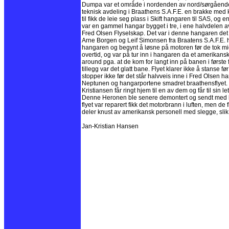
Dumpa var et område i nordenden av nord/sørgående 
teknisk avdeling i Braathens S.A.F.E. en brakke med 
til fikk de leie seg plass i Skift hangaren til SAS, o
var en gammel hangar bygget i tre, i ene halvdelen 
Fred Olsen Flyselskap. Det var i denne hangaren det
Arne Borgen og Leif Simonsen fra Braatens S.A.F.E. ha
hangaren og begynt å løsne på motoren før de tok mid
overtid, og var på tur inn i hangaren da et amerikan
around pga. at de kom for langt inn på banen i først
tillegg var det glatt bane. Flyet klarer ikke å stanse 
stopper ikke før det står halvveis inne i Fred Olsen
Neptunen og hangarportene smadret braathensflyet. K
Kristiansen får ringt hjem til en av dem og får til sin l
Denne Heronen ble senere demontert og sendt med båt 
flyet var reparert fikk det motorbrann i luften, men de
deler knust av amerikansk personell med slegge, slik 
Jan-Kristian Hansen