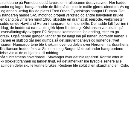
rullebane på Fornebu, det lå lavere enn rullebanen derav navnet. Her hadde
kontor og lager, hangar hadde de ikke så det meste måtte gjøres utendørs. Av og
g en og annen lørdag fikk de plass i Fred Olsen Flyselskaps hangar i Dumpa. Det
av hangaren hadde SAS motor og propell verksted og andre halvdelen brukte
 en gang på vinteren rundt 1960, skjedde en dramatisk episode. Verksmester
dde en de Havilland Heron i hangaren for motorskifte. De hadde fått flyet inn i
dag, de bodde så nært at de gikk hjem til middag. Kristiansen var utkaldt på
sk overvåkningsfly av typen P2 Neptune kommer inn for landing, etter en go
e forsøk. Også denne gangen lander de for langt inn på banen, nord-sør banen, i
før banen er slutt og går ned dumpa så det spruter banelys og lignende, flyet
 hangaren. Hangarportene ble knekt innover og delvis over Heronen fra Braathens,
ristiansen trodde først at Simonsen og Borgen lå drept under hangrportene.
ettelse vite at de er hjemme til middag.
til braathens hovedbase i Stavanger hvor det ble reparert. Kort tid etter at
 fikk slokket brannen og landet trygt. På det amerikanske flyet ble senere alle
at ingen deler skulle kunne brukes. Restene ble solgt til en skarphandler i Oslo.