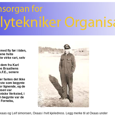
ed fly før i tiden,
rene hvite
e virke rart, selv
t dem fra Karl
hos Braathens
.F.E., senere
r fantes det ikke
leste som begynte
er lignende, og de
ansen var
niske Verksted, i
n begynte var de
 Fornebu,
e Oxaas og Leif simonsen, Oxaas i hvit kjeledress. Legg merke til at Oxaas under