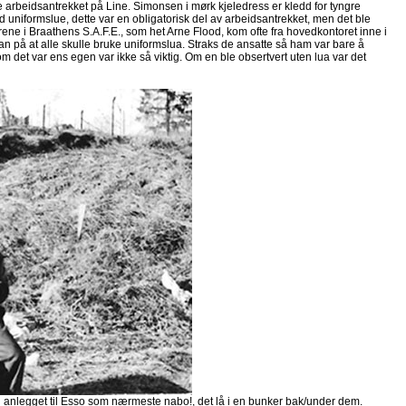
ge arbeidsantrekket på Line. Simonsen i mørk kjeledress er kledd for tyngre
 uniformslue, dette var en obligatorisk del av arbeidsantrekket, men det ble
rene i Braathens S.A.F.E., som het Arne Flood, kom ofte fra hovedkontoret inne i
han på at alle skulle bruke uniformslua. Straks de ansatte så ham var bare å
m det var ens egen var ikke så viktig. Om en ble obsertvert uten lua var det
anlegget til Esso som nærmeste nabo!, det lå i en bunker bak/under dem.