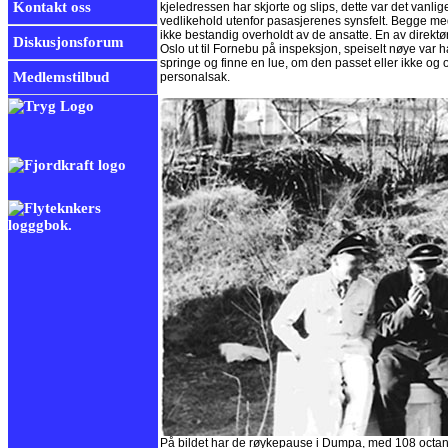
Kontakt oss
kjeledressen har skjorte og slips, dette var det vanli
vedlikehold utenfor pasasjerenes synsfelt. Begge med
ikke bestandig overholdt av de ansatte. En av direktø
Diskusjonsforum
Oslo ut til Fornebu på inspeksjon, speiselt nøye var 
springe og finne en lue, om den passet eller ikke og o
Medlemstilbud
personalsak.
På bildet har de røykepause i Dumpa, med 108 octan 