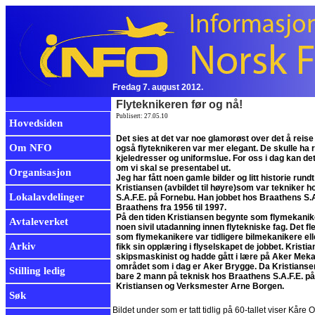
Fredag 7. august 2012.
Flyteknikeren før og nå!
Publisert: 27.05.10
Hovedsiden
Det sies at det var noe glamorøst over det å reise m
Om NFO
også flyteknikeren var mer elegant. De skulle ha 
kjeledresser og uniformslue. For oss i dag kan dett
om vi skal se presentabel ut.
Organisasjon
Jeg har fått noen gamle bilder og litt historie rund
Kristiansen (avbildet til høyre)som var tekniker 
Lokalavdelinger
S.A.F.E. på Fornebu. Han jobbet hos Braathens S.A
Braathens fra 1956 til 1997.
På den tiden Kristiansen begynte som flymekanike
Avtaleverket
noen sivil utadanning innen flytekniske fag. Det f
som flymekanikere var tidligere bilmekanikere ell
Arkiv
fikk sin opplæring i flyselskapet de jobbet. Kristi
skipsmaskinist og hadde gått i lære på Aker Meka
området som i dag er Aker Brygge. Da Kristianse
Stilling ledig
bare 2 mann på teknisk hos Braathens S.A.F.E. på
Kristiansen og Verksmester Arne Borgen.
Søk
Bildet under som er tatt tidlig på 60-tallet viser Kår