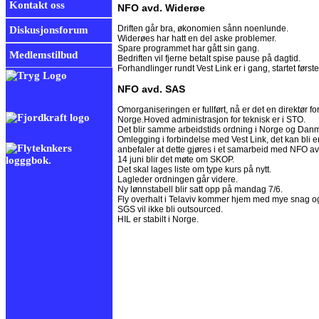
Kontakt oss
NFO avd. Widerøe
Driften går bra, økonomien sånn noenlunde.
Diskusjonsforum
Widerøes har hatt en del aske problemer.
Spare programmet har gått sin gang.
Medlemstilbud
Bedriften vil fjerne betalt spise pause på dagtid.
Forhandlinger rundt Vest Link er i gang, startet første
NFO avd. SAS
Omorganiseringen er fullført, nå er det en direktør f
Norge.Hoved administrasjon for teknisk er i STO.
Det blir samme arbeidstids ordning i Norge og Dan
Omlegging i forbindelse med Vest Link, det kan bli
anbefaler at dette gjøres i et samarbeid med NFO av
14 juni blir det møte om SKOP.
Det skal lages liste om type kurs på nytt.
Lagleder ordningen går videre.
Ny lønnstabell blir satt opp på mandag 7/6.
Fly overhalt i Telaviv kommer hjem med mye snag o
SGS vil ikke bli outsourced.
HIL er stabilt i Norge.