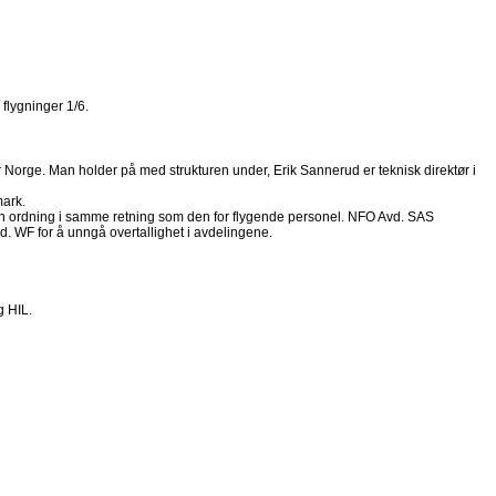
 flygninger 1/6.
or Norge. Man holder på med strukturen under, Erik Sannerud er teknisk direktør i
mark.
 en ordning i samme retning som den for flygende personel. NFO Avd. SAS
d. WF for å unngå overtallighet i avdelingene.
g HIL.