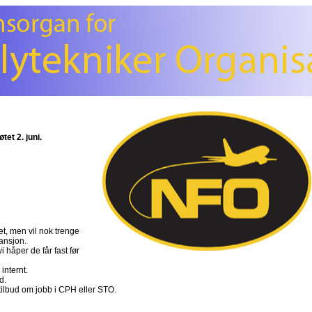
tet 2. juni.
et, men vil nok trenge
pansjon.
i håper de får fast før
 internt.
d.
ilbud om jobb i CPH eller STO.