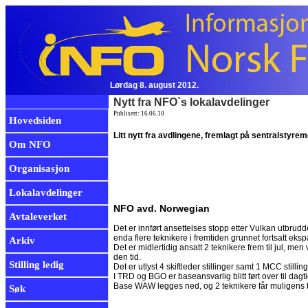
Lørdag 8. august 2012.
Nytt fra NFO`s lokalavdelinger
Publisert: 16.06.10
Hovedsiden
Litt nytt fra avdlingene, fremlagt på sentralstyremø
Om NFO
Organisasjon
Lokalavdelinger
NFO avd. Norwegian
Avtaleverket
Det er innført ansettelses stopp etter Vulkan utbrudd
enda flere teknikere i fremtiden grunnet fortsatt eks
Arkiv
Det er midlertidig ansatt 2 teknikere frem til jul, men v
den tid.
Stilling ledig
Det er utlyst 4 skiftleder stillinger samt 1 MCC stilling
I TRD og BGO er baseansvarlig blitt ført over til dagti
Base WAW legges ned, og 2 teknikere får muligens t
Søk