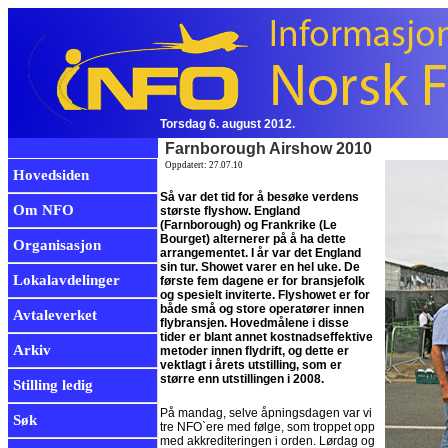
Torsdag 6. august 2012.
Farnborough Airshow 2010
Oppdatert: 27.07.10
Hovedsiden
Så var det tid for å besøke verdens
Om NFO
største flyshow. England
(Farnborough) og Frankrike (Le
Bourget) alternerer på å ha dette
Organisasjon
arrangementet. I år var det England
sin tur. Showet varer en hel uke. De
Lokalavdelinger
første fem dagene er for bransjefolk
og spesielt inviterte. Flyshowet er for
både små og store operatører innen
Avtaleverket
flybransjen. Hovedmålene i disse
tider er blant annet kostnadseffektive
Arkiv
metoder innen flydrift, og dette er
vektlagt i årets utstilling, som er
større enn utstillingen i 2008.
Stilling ledig
På mandag, selve åpningsdagen var vi
Søk
tre NFO`ere med følge, som troppet opp
med akkrediteringen i orden. Lørdag og