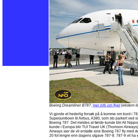
Boeing Dreamliner B787,
mer info om flyet
(ekstern li
Vi gjorde et hederlig forsøk på å komme om bord i 787’e
Superjumboen til Airbus, A380, som sto parkert ved si
Boeing 787. Det meldes at første kunde blir All Nippon 
kunde i Europa blir TUI Travel UK (Thomson Airways).
Airways sier de vil erstatte sine Boeing 767 fly med d
20 fot lengre enn dagens utgave 787-8. 787-9 vil ha