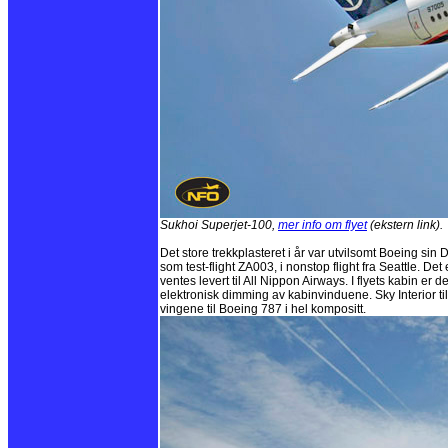
Sukhoi Superjet-100,
mer info om flyet
(ekstern link).
Det store trekkplasteret i år var utvilsomt Boeing sin
som test-flight ZA003, i nonstop flight fra Seattle. Det 
ventes levert til All Nippon Airways. I flyets kabin er 
elektronisk dimming av kabinvinduene. Sky Interior til
vingene til Boeing 787 i hel kompositt.