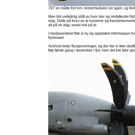
787`en måtte fort inn i testschedulen sin igjen, og fo
Man blir uvilkårlig slått av hvor stor og omfattende fl
slag. Dette på tross av at russerne og franskmennene
alt på en dag, snaut nok på to.
I mediasenteret fikk vi ny og oppdatert informasjon h
flyshowet.
Airshow betyr flyoppvisninger, og der ble vi ikke sku
fløy første gang i desember i fjor, men det ble ikke sp