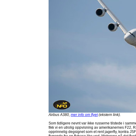
Airbus A380,
mer info om flyet
(ekstern link).
Som tidligere nevnt var ikke russerne tilstede i samm
fikk vi en utrolig oppvisning av amerikanernes F22, R
opprinnelig degsignet som et rent jagerfly, kontra JSF 