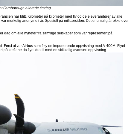
rlot Farnborough allerede tirsdag.
ybransjen har blitt. Kilometer på kilometer med fly og deleleverandører av alle
 var merkelig anonyme i år. Spesielt på militærsiden. Det er umulig å rekke over
ver dag om alle nyheter fra samtlige selskaper som var representert på
ffet. Først ut var Airbus som fløy en imponerende oppvisning med A-400M. Flyet
art på kreftene da flyet dro til med en skikkelig avansert oppvisning.