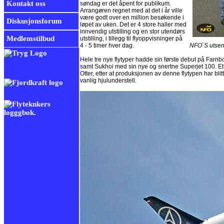
Kontakt oss
søndag er det åpent for publikum.
Arrangøren regnet med at det i år ville
være godt over en million besøkende i
Diskusjonsforum
løpet av uken. Det er 4 store haller med
innvendig utstilling og en stor utendørs
Medlemstilbud
utstilling, i tillegg til flyoppvisninger på
4 - 5 timer hver dag.
NFO`S utsendte: R Han
Hele tre nye flytyper hadde sin første debut på Farn
samt Sukhoi med sin nye og snertne Superjet 100. Ett 
Otter, etter at produksjonen av denne flytypen har bli
vanlig hjulunderstell.