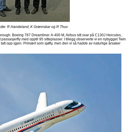
deland, K Grønnskar og R Thuv
borough. Boeing 787 Dreamliner. A-400 M, Airbus sitt svar på C130J Hercules,
passasjerfly med opptil 95 sitteplasser. I tillegg observerte vi en nybygget Twin
tt tatt opp igjen. Primært som sjøfly, men den vi så hadde av naturlige årsaker