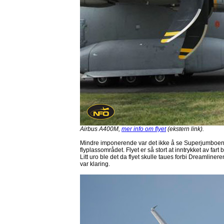
Airbus A400M,
mer info om flyet
(ekstern link).
Mindre imponerende var det ikke å se Superjumboen A
flyplassområdet. Flyet er så stort at inntrykket av fart bl
Litt uro ble det da flyet skulle taues forbi Dreamline
var klaring.