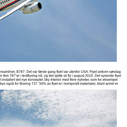
 Dreamliner, B787. Det var første gang flyet var utenfor USA. Flyet ankom søndag
er fem 787’er i testflyving nå, og det sjette vil fly i august 2010. Det syvende flyet
det installert det nye konseptet Sky Interior med flere nyheter, som for eksempel
bys også for Boeing 737. 50% av flyet er i kompositt materialer, blant annet er