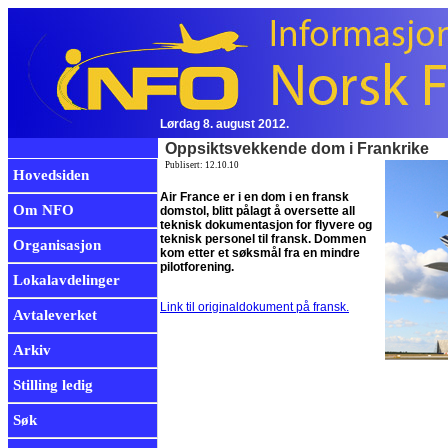
Lørdag 8. august 2012.
Oppsiktsvekkende dom i Frankrike
Publisert: 12.10.10
Hovedsiden
Air France er i en dom i en fransk
Om NFO
domstol, blitt pålagt å oversette all
teknisk dokumentasjon for flyvere og
teknisk personel til fransk. Dommen
Organisasjon
kom etter et søksmål fra en mindre
pilotforening.
Lokalavdelinger
Link til originaldokument på fransk.
Avtaleverket
Arkiv
Stilling ledig
Søk