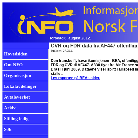
Torsdag 6. august 2012.
CVR og FDR data fra AF447 offentligg
Publisert: 27.05.11
Hovedsiden
Den franske flyhavarikomisjonen - BEA, offentliggj
Om NFO
FDR og CVR til AF447. A330 flyet fra Air France s
Brasil i juni 2009. Dataene viser splitt i airspeed in
stallet.
Organisasjon
Les raporten på BEAs sider.
Lokalavdelinger
Avtaleverket
Arkiv
Stilling ledig
Søk