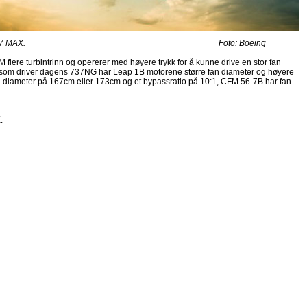
ng 737 MAX. Foto: Boeing
ere turbintrinn og opererer med høyere trykk for å kunne drive en stor fan
om driver dagens 737NG har Leap 1B motorene større fan diameter og høyere
 diameter på 167cm eller 173cm og et bypassratio på 10:1, CFM 56-7B har fan
.