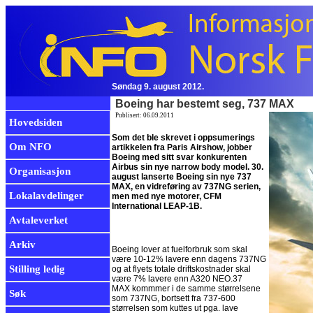
Søndag 9. august 2012.
Boeing har bestemt seg, 737 MAX
Publisert: 06.09.2011
Hovedsiden
Som det ble skrevet i oppsumerings
Om NFO
artikkelen fra Paris Airshow, jobber
Boeing med sitt svar konkurenten
Airbus sin nye narrow body model. 30.
Organisasjon
august lanserte Boeing sin nye 737
MAX, en vidreføring av 737NG serien,
Lokalavdelinger
men med nye motorer, CFM
International LEAP-1B.
Avtaleverket
Arkiv
Boeing lover at fuelforbruk som skal
være 10-12% lavere enn dagens 737NG
Stilling ledig
og at flyets totale driftskostnader skal
være 7% lavere enn A320 NEO.37
MAX kommmer i de samme størrelsene
Søk
som 737NG, bortsett fra 737-600
størrelsen som kuttes ut pga. lave