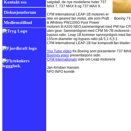
Kontakt oss
salgstall, de nye modellene heter 737
MAX 7, 737 MAX 8 og 737 MAX 9.
Diskusjonsforum
CFM International LEAP-1B motoren er
ikke en geared fan motor, slik som Pratt
Boei
Medlemstilbud
& Whitney PW1100G Pure Power
motoren til A320 NEO,sammenlignet med PW har CFM fl
uten gear. Sammenlignet med CFM 56-7B motorene s
bypass ratio. Leap 1B kommer sannsynligvis med fan
155cm diameter og bypass ratio på 5,1-5,5:1.
CFM International LEAP-1B har kompositt fan blader.
You Tube video
fra Boeing som presenterer 737 MAX
Boeings egen
presentasjons side.
CFM Internationals
side om Leap motorene
Jan-Kristian Hansen
NFO INFO komitè