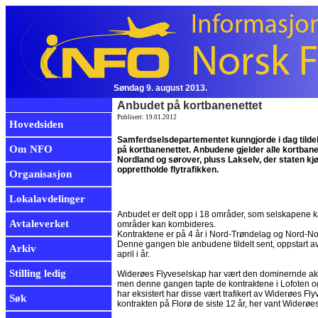
Søndag 9. august 2013.
Anbudet på kortbanenettet
Publisert: 19.01.2012
Hovedsiden
Samferdselsdepartementet kunngjorde i dag tilde
Om NFO
på kortbanenettet. Anbudene gjelder alle kortbane
Nordland og sørover, pluss Lakselv, der staten kjø
opprettholde flytrafikken.
Organisasjon
Lokalavdelinger
Anbudet er delt opp i 18 områder, som selskapene k
Avtaleverket
områder kan kombideres.
Kontraktene er på 4 år i Nord-Trøndelag og Nord-Nor
Denne gangen ble anbudene tildelt sent, oppstart a
Arkiv
april i år.
Stilling ledig
Widerøes Flyveselskap har vært den dominernde akt
men denne gangen tapte de kontraktene i Lofoten og N
har eksistert har disse vært trafikert av Widerøes Fl
Søk
kontrakten på Florø de siste 12 år, her vant Widerøe