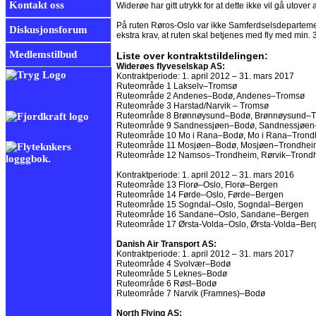
Kontakt oss
Widerøe har gitt utrykk for at dette ikke vil gå uto
På ruten Røros-Oslo var ikke Samferdselsdepartemen
Diskusjonsforum
ekstra krav, at ruten skal betjenes med fly med min. 3
Medlemstilbud
Liste over kontraktstildelingen:
Widerøes flyveselskap AS:
Kontraktperiode: 1. april 2012 – 31. mars 2017
Ruteområde 1 Lakselv–Tromsø
Ruteområde 2 Andenes–Bodø, Andenes–Tromsø
Ruteområde 3 Harstad/Narvik – Tromsø
Ruteområde 8 Brønnøysund–Bodø, Brønnøysund–
Ruteområde 9 Sandnessjøen–Bodø, Sandnessjøen
Ruteområde 10 Mo i Rana–Bodø, Mo i Rana–Trond
Ruteområde 11 Mosjøen–Bodø, Mosjøen–Trondhei
Ruteområde 12 Namsos–Trondheim, Rørvik–Trond
Kontraktperiode: 1. april 2012 – 31. mars 2016
Ruteområde 13 Florø–Oslo, Florø–Bergen
Ruteområde 14 Førde–Oslo, Førde–Bergen
Ruteområde 15 Sogndal–Oslo, Sogndal–Bergen
Ruteområde 16 Sandane–Oslo, Sandane–Bergen
Ruteområde 17 Ørsta-Volda–Oslo, Ørsta-Volda–Ber
Danish Air Transport AS:
Kontraktperiode: 1. april 2012 – 31. mars 2017
Ruteområde 4 Svolvær–Bodø
Ruteområde 5 Leknes–Bodø
Ruteområde 6 Røst–Bodø
Ruteområde 7 Narvik (Framnes)–Bodø
North Flying AS: