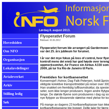
Lørdag 8. august 2013.
Flyoperativt Forum
Publisert: 01.05.2012
Hovedsiden
Flyoperativt forrum ble arrangert på Gardermoen 16. 
Om NFO
var det 25. års jublieum for forumet.
I år var det mye fokus på loss of control, hvor fl
Organisasjon
kontroll mens det ennå har god høyde over tereng
oppmerksomhet, Air France sin Airbus A330 som st
Lokalavdelinger
2009, på tur fra Rio de Janeiro til Paris.
Avtaleverket
Fremtiden for kortbanenettet
Konsernsjef i Avinor, Dag Falk-Petersen, holdt åpning
viktigste kolektive transportmiddel på reiser over 30
Arkiv
Han snakket om fremtidig lufthavnstruktur, da spesi
seter, som ikke lenger produsers. Ingen andre flytype
Stilling ledig
lange. De største flyene som produseres i dag og som
nye flytyper av tilsvarende størelse med ytelse for kor
Søk
På mange av dagens 23 kortbaneflyplasser kan ikke r
kortbaneflyplassene ble bygget. Dette taler for færre o