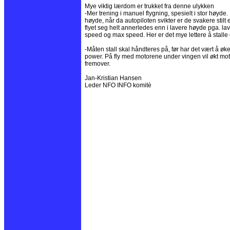
Mye viktig lærdom er trukket fra denne ulykken
-Mer trening i manuel flygning, spesielt i stor høyde. R
høyde, når da autopiloten svikter er de svakere stil
flyet seg helt annerledes enn i lavere høyde pga. lave
speed og max speed. Her er det mye lettere å stalle 
-Måten stall skal håndteres på, før har det vært å ø
power. På fly med motorene under vingen vil økt mot
fremover.
Jan-Kristian Hansen
Leder NFO INFO komitè