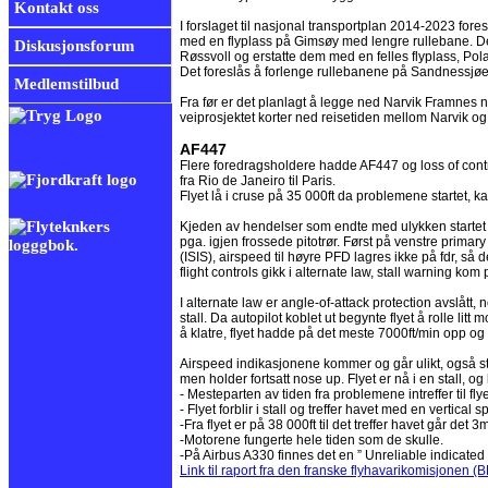
Kontakt oss
I forslaget til nasjonal transportplan 2014-2023 for
med en flyplass på Gimsøy med lengre rullebane. De
Diskusjonsforum
Røssvoll og erstatte dem med en felles flyplass, Pola
Det foreslås å forlenge rullebanene på Sandnessjøen
Medlemstilbud
Fra før er det planlagt å legge ned Narvik Framnes n
veiprosjektet korter ned reisetiden mellom Narvik og 
AF447
Flere foredragsholdere hadde AF447 og loss of contro
fra Rio de Janeiro til Paris.
Flyet lå i cruse på 35 000ft da problemene startet, k
Kjeden av hendelser som endte med ulykken startet me
pga. igjen frossede pitotrør. Først på venstre primary
(ISIS), airspeed til høyre PFD lagres ikke på fdr, så de
flight controls gikk i alternate law, stall warning ko
I alternate law er angle-of-attack protection avslått, 
stall. Da autopilot koblet ut begynte flyet å rolle lit
å klatre, flyet hadde på det meste 7000ft/min opp 
Airspeed indikasjonene kommer og går ulikt, også sta
men holder fortsatt nose up. Flyet er nå i en stall, 
- Mesteparten av tiden fra problemene intreffer til fly
- Flyet forblir i stall og treffer havet med en vertical 
-Fra flyet er på 38 000ft til det treffer havet går det 
-Motorene fungerte hele tiden som de skulle.
-På Airbus A330 finnes det en ” Unreliable indicated 
Link til raport fra den franske flyhavarikomisjonen (