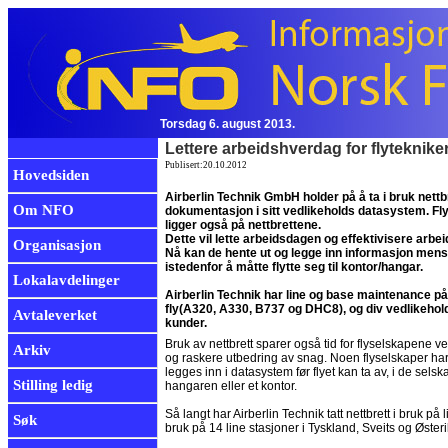
Torsdag 6. august 2013.
Lettere arbeidshverdag for flyteknike
Publisert:20.10.2012
Hovedsiden
Airberlin Technik GmbH holder på å ta i bruk nettbr
Om NFO
dokumentasjon i sitt vedlikeholds datasystem. F
ligger også på nettbrettene.
Dette vil lette arbeidsdagen og effektivisere arbei
Organisasjon
Nå kan de hente ut og legge inn informasjon mens 
istedenfor å måtte flytte seg til kontor/hangar.
Lokalavdelinger
Airberlin Technik har line og base maintenance på
fly(A320, A330, B737 og DHC8), og div vedlikehol
Avtaleverket
kunder.
Bruk av nettbrett sparer også tid for flyselskapene 
Arkiv
og raskere utbedring av snag. Noen flyselskaper har
legges inn i datasystem før flyet kan ta av, i de sels
Stilling ledig
hangaren eller et kontor.
Så langt har Airberlin Technik tatt nettbrett i bruk p
Søk
bruk på 14 line stasjoner i Tyskland, Sveits og Øst