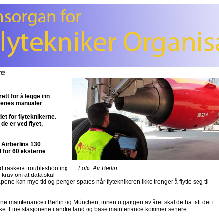
re
ett for å legge inn
lyenes manualer
det for flyteknikerne.
de er ved flyet,
 Airberlins 130
d for 60 eksterne
ved raskere troubleshooting
Foto: Air Berlin
 krav om at data skal
kapene kan mye tid og penger spares når flyteknikeren ikke trenger å flytte seg til
å line maintenance i Berlin og München, innen utgangen av året skal de ha tatt det i
erike. Line stasjonene i andre land og base maintenance kommer senere.