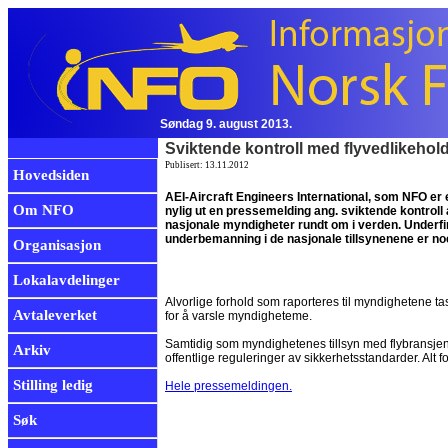
Søndag 9. august 2013.
Sviktende kontroll med flyvedlikehol
Publisert: 13.11.2012
Hovedsiden
AEI-Aircraft Engineers International, som NFO er 
Om NFO
nylig ut en pressemelding ang. sviktende kontroll 
nasjonale myndigheter rundt om i verden. Underfi
underbemanning i de nasjonale tillsynenene er no
Organisasjon
Lokalavdelinger
Alvorlige forhold som raporteres til myndighetene t
Avtaleverket
for å varsle myndigheteme.
Samtidig som myndighetenes tillsyn med flybransjen 
Arkiv
offentlige reguleringer av sikkerhetsstandarder. Alt f
Stilling ledig
Hele pressemeldingen.
Søk