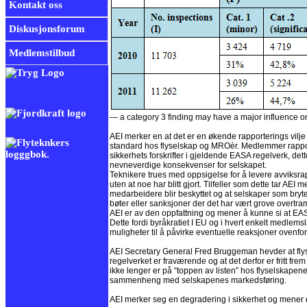
Kontakt oss
Diskusjonsforum
Medlemstilbud
— a category 3 finding may have a major influence on
AEI merker en at det er en økende rapporterings vil
standard hos flyselskap og MROèr. Medlemmer rapporter
sikkerhets forskrifter i gjeldende EASA regelverk, det
nevneverdige konsekvenser for selskapet.
Teknikere trues med oppsigelse for å levere avviksrapor
uten at noe har blitt gjort. Tilfeller som dette tar AEI 
medarbeidere blir beskyttet og at selskaper som bryte
bøter eller sanksjoner der det har vært grove overtra
AEI er av den oppfattning og mener å kunne si at EA
Dette fordi byråkratiet I EU og i hvert enkelt medlems
muligheter til å påvirke eventuelle reaksjoner ovenfo
AEI Secretary General Fred Bruggeman hevder at flyse
regelverket er fraværende og at det derfor er fritt fre
ikke lenger er på “toppen av listen” hos flyselskapene o
sammenheng med selskapenes markedsføring.
AEI merker seg en degradering i sikkerhet og mener d