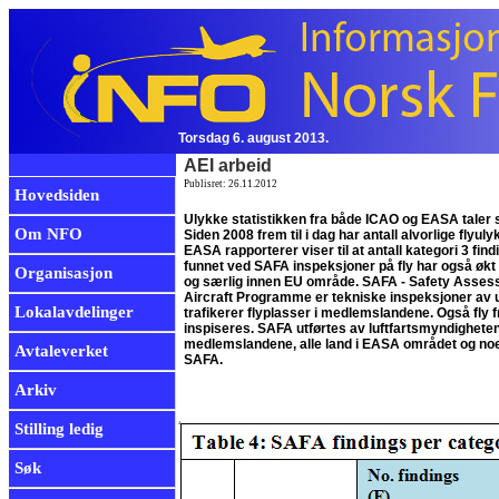
Torsdag 6. august 2013.
AEI arbeid
Publisret: 26.11.2012
Hovedsiden
Ulykke statistikken fra både ICAO og EASA taler si
Om NFO
Siden 2008 frem til i dag har antall alvorlige flyul
EASA rapporterer viser til at antall kategori 3 fin
funnet ved SAFA inspeksjoner på fly har også økt f
Organisasjon
og særlig innen EU område. SAFA - Safety Asses
Aircraft Programme er tekniske inspeksjoner av 
Lokalavdelinger
trafikerer flyplasser i medlemslandene. Også fly 
inspiseres. SAFA utførtes av luftfartsmyndigheten
medlemslandene, alle land i EASA området og noen
Avtaleverket
SAFA.
Arkiv
Stilling ledig
Søk