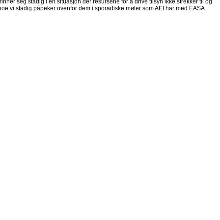
r seg stadig i en situasjon der resursene for å drive tilsyn ikke strekker til og
 noe vi stadig påpeker ovenfor dem i sporadiske møter som AEI har med EASA.