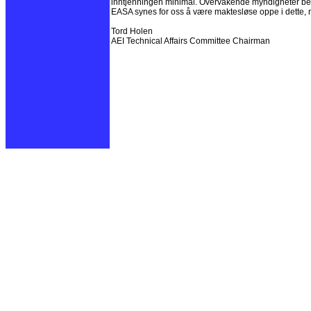
inntjenningen minimal. Overvåkende myndigheter befinne
EASA synes for oss å være maktesløse oppe i dette,
Tord Holen
AEI Technical Affairs Committee Chairman