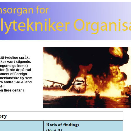
tt tydelige språk.
ykker vært stigende.
dings(no go items)
or fjerde år på rad
sment of Foreign
utenlandske fly som
fra andre SAFA land
e i
 flere deltar i