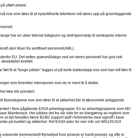
på utført arbeid.
ivå noe som fører til at nysertifiserte teknikere må læres opp på grunnleggende
ersonell.
og mange har en uklar teknisk bakgrunn og slett kjennskap til selskapets interne
kraft uten tilsyn fra sertifisert personell(AML).
 utenfor EU. Det settes spørsmålstegn ved om deres personell har god nok
akseptabel kvalitet.
ført til at “tunge jobber” legges ut på korte bakkestopp noe som kan lett føre til
lkninger som forenkler intensjonen som de er ment til å dekke.
et ikke blir prioritert.
il flyselskapene noe som fører til at sikkerhet blir et økonomisk anliggende.
resentert i flere pågående EASA arbeidsgrupper. En av arbeidsgruppene som AEI
 Base Maintenace. Her jobbes det fra vår side for en klargjøring av reglene som
ere at det benyttes færre B1/B2 support staff i forbindelse med signoff i base
tanke på kvalitet og sikkerhet. Ref EASA sider for mer info om WG145.024
g voksende kommersiellt flymarked hvor prisene er hardt presset, og ofte er