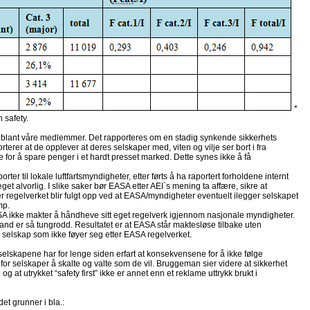
*
 safety.
je blant våre medlemmer. Det rapporteres om en stadig synkende sikkerhets
er at de opplever at deres selskaper med, viten og vilje ser bort i fra
te for å spare penger i et hardt presset marked. Dette synes ikke å få
ter til lokale luftfartsmyndigheter, etter førts å ha raportert forholdene internt
meget alvorlig. I slike saker bør EASA etter AEI`s mening ta affære, sikre at
r regelverket blir fulgt opp ved at EASA/myndigheter eventuelt ilegger selskapet
mp.
SA ikke makter å håndheve sitt eget regelverk igjennom nasjonale myndigheter.
land er så tungrodd. Resultatet er at EASA står maktesløse tilbake uten
r selskap som ikke føyer seg etter EASA regelverket.
lskapene har for lenge siden erfart at konsekvensene for å ikke følge
m for selskaper å skalte og valte som de vil. Bruggeman sier videre at sikkerhet
g at utrykket “safety first” ikke er annet enn et reklame uttrykk brukt i
et grunner i bla.: