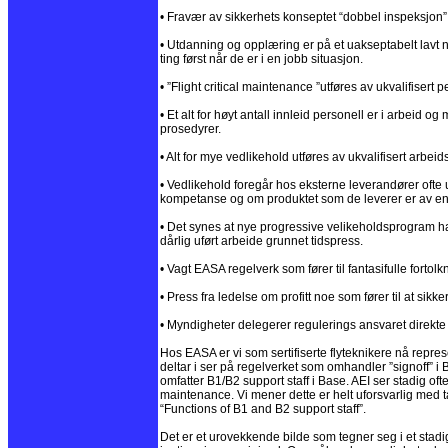
• Fravær av sikkerhets konseptet “dobbel inspeksjon” 
• Utdanning og opplæring er på et uakseptabelt lavt n
ting først når de er i en jobb situasjon.
• ”Flight critical maintenance ”utføres av ukvalifisert p
• Et alt for høyt antall innleid personell er i arbeid 
prosedyrer.
• Alt for mye vedlikehold utføres av ukvalifisert arbeids
• Vedlikehold foregår hos eksterne leverandører ofte
kompetanse og om produktet som de leverer er av en 
• Det synes at nye progressive velikeholdsprogram har 
dårlig uført arbeide grunnet tidspress.
• Vagt EASA regelverk som fører til fantasifulle forto
• Press fra ledelse om profitt noe som fører til at sikkerh
• Myndigheter delegerer regulerings ansvaret direkte t
Hos EASA er vi som sertifiserte flyteknikere nå rep
deltar i ser på regelverket som omhandler ”signoff” i
omfatter B1/B2 support staff i Base. AEI ser stadig oft
maintenance. Vi mener dette er helt uforsvarlig med 
“Functions of B1 and B2 support staff”.
Det er et urovekkende bilde som tegner seg i et stadi