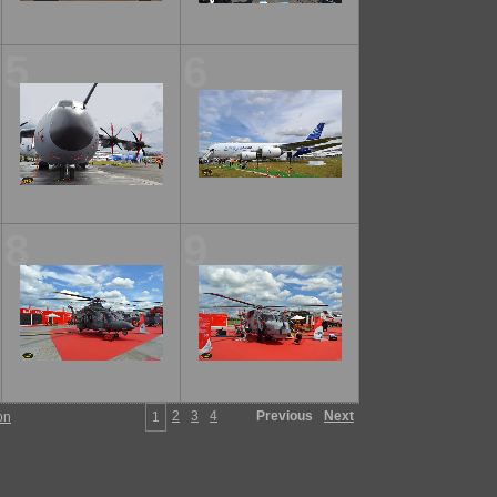
5
6
8
9
2
3
4
Previous
Next
on
1