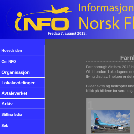
Fredag 7. august 2013.
Hovedsiden
Farn
Om NFO
Farnborough Airshow 2012 ble a
Organisasjon
OL i London. I ukedagene er d
flying display. I helgen er det e
Lokalavdelinger
Bilder av fly og helikopter 
Klikk på bildene for sørre utg
Avtaleverket
1
Arkiv
Stilling ledig
Søk