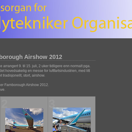
borough Airshow 2012
rrangert 9. til 15. juli, 2 uker tidligere enn normalt pga.
et hovedsakelig en messe for luftfartsindustrien, med litt
t tradisjonellt, stort, airshow.
under Farnborough Airshow 2012.
ave.
2
3