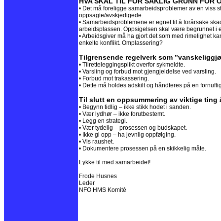
HVA SKAL TIL FOR SAKLIG GRUNN FOR
• Det må foreligge samarbeidsproblemer av en viss
oppsagte/avskjedigede.
• Samarbeidsproblemene er egnet til å forårsake skade 
arbeidsplassen. Oppsigelsen skal være begrunnet i 
• Arbeidsgiver må ha gjort det som med rimelighet kan 
enkelte konflikt. Omplassering?
Tilgrensende regelverk som ”vanskeliggj
• Tilretteleggingsplikt overfor sykmeldte.
• Varsling og forbud mot gjengjeldelse ved varsling.
• Forbud mot trakassering.
• Dette må holdes adskilt og håndteres på en fornuftig 
Til slutt en oppsummering av viktige ting
• Begynn tidlig – ikke stikk hodet i sanden.
• Vær lydhør – ikke forutbestemt.
• Legg en strategi.
• Vær tydelig – prosessen og budskapet.
• Ikke gi opp – ha jevnlig oppfølging.
• Vis raushet.
• Dokumentere prosessen på en skikkelig måte.
Lykke til med samarbeidet!
Frode Husnes
Leder
NFO HMS Komitè