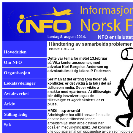
Lørdag 8. august 2014.
NFO er tilslutte
Håndtering av samarbeidsproblemer o
Publisert: 11.03.2103
Hovedsiden
Dette var tema for møtet 13.februar
Om NFO
på Vika konferansesenter, med
advokat Kari Bergeius Andersen og
advokatfullmektig Iuliana P. Pedersen.
Organisasjon
Ser man at det er ting som tyder på
Lokalavdelinger
konflikter, er det viktig å ta tak i det så
tidlig som mulig. Det er viktig å
snakke med «partene». At tillitsvalgte
Avtaleverket
blir tidlig innvolvert og at de
tillitsvalgte er «godt skolert» er et
Arkiv
pluss.
HMS – spørsmål
Stilling ledig
Arbeidsgiver har alltid ansvar for at alle
ansatte har et tilfredsstillende
arbeidsmiljø, men arbeidstaker har
Søk
også en medvirkningsplikt. Det kommer
ofte opp spørsmål om oppsigelse av den som oppleves 