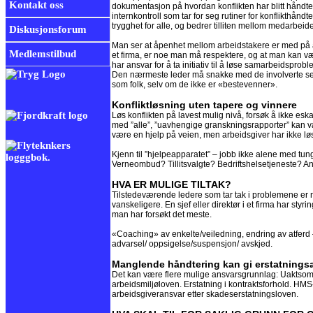
Kontakt oss
dokumentasjon på hvordan konflikten har blitt håndtert
internkontroll som tar for seg rutiner for konflikthåndt
trygghet for alle, og bedrer tilliten mellom medarbei
Diskusjonsforum
Man ser at åpenhet mellom arbeidstakere er med på å 
Medlemstilbud
et firma, er noe man må respektere, og at man kan vær
har ansvar for å ta initiativ til å løse samarbeidsproblem
Den nærmeste leder må snakke med de involverte selv! 
som folk, selv om de ikke er «bestevenner».
Konfliktløsning uten tapere og vinnere
Løs konflikten på lavest mulig nivå, forsøk å ikke es
med ”alle”, ”uavhengige granskningsrapporter” kan væ
være en hjelp på veien, men arbeidsgiver har ikke løst
Kjenn til ”hjelpeapparatet” – jobb ikke alene med t
Verneombud? Tillitsvalgte? Bedriftshelsetjeneste? Ann
HVA ER MULIGE TILTAK?
Tilstedeværende ledere som tar tak i problemene er n
vanskeligere. En sjef eller direktør i et firma har sty
man har forsøkt det meste.
«Coaching» av enkelte/veiledning, endring av atferd – 
advarsel/ oppsigelse/suspensjon/ avskjed.
Manglende håndtering kan gi erstatnings
Det kan være flere mulige ansvarsgrunnlag: Uaktsomh
arbeidsmiljøloven. Erstatning i kontraktsforhold. HMS
arbeidsgiveransvar etter skadeserstatningsloven.