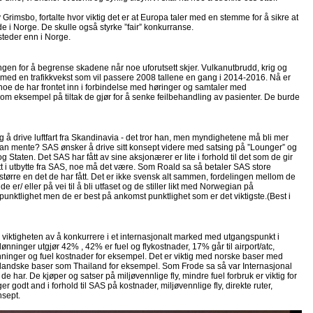
imsbo, fortalte hvor viktig det er at Europa taler med en stemme for å sikre at
ede i Norge. De skulle også styrke ”fair” konkurranse.
steder enn i Norge.
ingen for å begrense skadene når noe uforutsett skjer. Vulkanutbrudd, krig og
å med en trafikkvekst som vil passere 2008 tallene en gang i 2014-2016. Nå er
en, noe de har frontet inn i forbindelse med høringer og samtaler med
om eksempel på tiltak de gjør for å senke feilbehandling av pasienter. De burde
 å drive luftfart fra Skandinavia - det tror han, men myndighetene må bli mer
t han mente? SAS ønsker å drive sitt konsept videre med satsing på ”Lounger” og
g Staten. Det SAS har fått av sine aksjonærer er lite i forhold til det som de gir
ått i utbytte fra SAS, noe må det være. Som Roald sa så betaler SAS store
 større en det de har fått. Det er ikke svensk alt sammen, fordelingen mellom de
 er/ eller på vei til å bli utfaset og de stiller likt med Norwegian på
punktlighet men de er best på ankomst punktlighet som er det viktigste.(Best i
viktigheten av å konkurrere i et internasjonalt marked med utgangspunkt i
lønninger utgjør 42% , 42% er fuel og flykostnader, 17% går til airport/atc,
nninger og fuel kostnader for eksempel. Det er viktig med norske baser med
tenlandske baser som Thailand for eksempel. Som Frode sa så var Internasjonal
e har. De kjøper og satser på miljøvennlige fly, mindre fuel forbruk er viktig for
r godt and i forhold til SAS på kostnader, miljøvennlige fly, direkte ruter,
nsept.