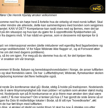
 Ole Henrik Hjartøy ønsker velkommen
me ned fra sin høye hest å fortelle hva de virkelig vil med norsk luftfart. Skal
 mer eller mindre ute allerede, dette kan sammenlignes med bonden som seigpines
 utlandet. KAN VI DET? Kompetanse kan raskt rives ned og fjernes, men det tar
tt på din situasjon og hva kan du gjøre for å opprettholde flysikkerheten på
en fra dagens nivå. Vi har nådd en grense, som vi dessverre må kjempe for å
st i en internasjonal verden (dette inkluderer vell egentlig flest fagarbeidere og
unge vedlikeholdet. Vi for håpe Widerøe ikke flagger ut , og at Forsvaret øker
me om det med dagens politikere).
, så tro om igjen. For meg på du stemme hva du vil, for det hjelper ikke.
 vi snakker om vår bransje.
kommen til Bodø, flybyen og beredskapshovedstaden i Norge, de anser luftfarten
en og skal fremdeles være. De har Luftfartstilsynet, Widerøe, flymekaniker skolen
 oljeboring kommer det flere helikoptre også.
t neste års konferanse skal gå i Bodø, viktig å holde på tradisjonen. Nodelands
ende å være tilsynsmyndighet når man jobber i et system som ønsker størst mulig
ørst. Nodelands syn på fri konkurranse er at jo friere man ønsker den skal være
 slett LT få mer resurser? Om vi tenker på hva LT har gjordt de siste årene så er
n fra Oslo til midlertidige lokaler i Bodø, så til sitt nye ”hovedkvarter”, økt
e har ført tilsyn med luftfarten.
dine, vi ønsker et sterkt og synlig tilsyn.Vi skal ha noe å strekke oss etter.