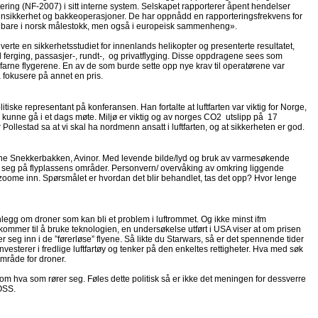
ering (NF-2007) i sitt interne system. Selskapet rapporterer åpent hendelser
abinsikkerhet og bakkeoperasjoner. De har oppnådd en rapporteringsfrekvens for
ke bare i norsk målestokk, men også i europeisk sammenheng».
rte en sikkerhetsstudiet for innenlands helikopter og presenterte resultatet,
d ferging, passasjer-, rundt-, og privatflyging. Disse oppdragene sees som
t erfarne flygerene. En av de som burde sette opp nye krav til operatørene var
å fokusere på annet en pris.
tiske representant på konferansen. Han fortalte at luftfarten var viktig for Norge,
for å kunne gå i et dags møte. Miljø er viktig og av norges CO2 utslipp på 17
eir Pollestad sa at vi skal ha nordmenn ansatt i luftfarten, og at sikkerheten er god.
rethe Snekkerbakken, Avinor. Med levende bilde/lyd og bruk av varmesøkende
rer seg på flyplassens områder. Personvern/ overvåking av omkring liggende
oome inn. Spørsmålet er hvordan det blir behandlet, tas det opp? Hvor lenge
nlegg om droner som kan bli et problem i luftrommet. Og ikke minst ifm
kommer til å bruke teknologien, en undersøkelse utført i USA viser at om prisen
ter seg inn i de ”førerløse” flyene. Så likte du Starwars, så er det spennende tider
investerer i fredlige luftfartøy og tenker på den enkeltes rettigheter. Hva med søk
mråde for droner.
om hva som rører seg. Føles dette politisk så er ikke det meningen for dessverre
 OSS.