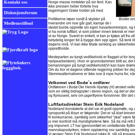
Kontakt oss
Norge masse inntekter på sin ferd. Kan
ikke pressen heller fortelle hva
regjeringen/ Giske holder på med.
Diskusjonsforum
Politikerne løper rundt å skylder på
Bodøs ordfører
Medlemstilbud
hverandre om noe går galt, kansje de i
stedet burde opprette sin egen havarikommisjon, og kom
vi ha norsk luftfart, vi som jobber innen teknisk er
ut av Norge. Svaret er enkelt, vi kan jo kjøpe alt fra
betydelig lenger tid å bygge den opp igjen. Så tenk li
dagens nivå. Vi kan ikke tillate senking av sikkerhet
opprettholde.
Mesteparten av tungt vedlikehold er flagget ut for leng
hjelpearbeidere). Hvor er grunnstammen blitt av, det t
bemanningen på tungt vedlikehold(Vi kan bare drøm
Om du tror et dagens sittende regjering jobber for deg
Stemmealternativene er ikke noe å rope hurra for, når
Velkomst ved Bodø`s ordfører
Ordføreren i Bodø Ole Henrik Hjartøy (H) ønsket vel
som en viktig bidragsyter i deres region, og det er d
og flymuseet, selv om jagerflyene forsvinner. Blir det
Luftfartsdirektør Stein Erik Nodeland
Nodeland konstaterte at det var et godt oppmøte, og a
synspunkt på tilsyn er følgende: Det er så klart krev
fri konkurranse, samtidig som sikkerhet ”skal” være f
jo mer kontroll må myndighetene føre. Så da må rett å
jeg imponert. LT har gjennomført en omfattende flyttinge
mannskapsstyrken, intern opplæring osv samtidig som d
Vi ønsker Stein Erik Nodeland lykke til, stå på kravene 