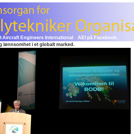
et Aircraft Engineers International
AEI på Facebook.
g lønnsomhet i et globalt marked.