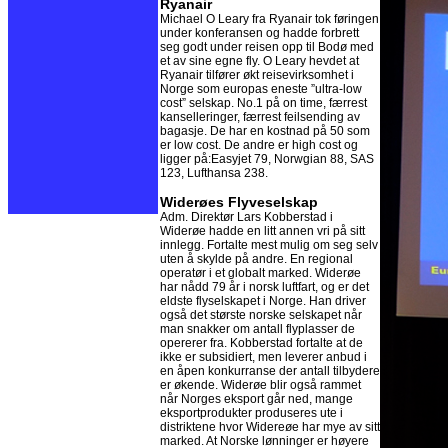
Ryanair
Michael O Leary fra Ryanair tok føringen
under konferansen og hadde forbrett
seg godt under reisen opp til Bodø med
et av sine egne fly. O Leary hevdet at
Ryanair tilfører økt reisevirksomhet i
Norge som europas eneste ”ultra-low
cost” selskap. No.1 på on time, færrest
kanselleringer, færrest feilsending av
bagasje. De har en kostnad på 50 som
er low cost. De andre er high cost og
ligger på:Easyjet 79, Norwgian 88, SAS
123, Lufthansa 238.
Widerøes Flyveselskap
Adm. Direktør Lars Kobberstad i
Widerøe hadde en litt annen vri på sitt
innlegg. Fortalte mest mulig om seg selv
uten å skylde på andre. En regional
operatør i et globalt marked. Widerøe
har nådd 79 år i norsk luftfart, og er det
eldste flyselskapet i Norge. Han driver
også det største norske selskapet når
man snakker om antall flyplasser de
opererer fra. Kobberstad fortalte at de
ikke er subsidiert, men leverer anbud i
en åpen konkurranse der antall tilbydere
er økende. Widerøe blir også rammet
når Norges eksport går ned, mange
eksportprodukter produseres ute i
distriktene hvor Widereøe har mye av sitt
marked. At Norske lønninger er høyere