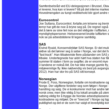
Samferdselsråd ved EU-delegasjonen i Brussel, Olav Gr
vi leverer, hva kan vi levere? litt på det interne mark
Hovedmengden av tungt vedlikehold blir gjort andre 
Eurocontrol
Joe Sultana, Eurocontrol, fortalte,om krisene og tren
terror har gitt de noe å bryne seg på. De regner ogs
det å lære av sine feil noe av det viktigste i luftfart
myndighetspersoner. Helsevesenet brukte luftfarten s
nok se på arbeidstidene til legene samtidig.
SAS
Eivind Roald, Konserndiriktør SAS Norge. Er det mulig
aktive så det lønner seg å satse i Norge, var det de
”fast track”. Han tilbakeviste flere påstander om SAS o
tilbake. Undertegnede har aldri hørt hva staten har f
summer til staten i form av avgifter, de er enormt mye
3 landene er nokså likt. De har ikke mange gamle fly, de
miljøvennlige fly. Ikke nødvendig vis best på avgangs
2012). Han har stor tro på SAS sitt konsept.
Norwegian
Frode E. Foss, Norwegian, fortalte om kostnadene og 
Norge. Der utgiftene fordeler seg som følger i Norge: 
handling og salg. De vi konkurrerer mot har andre lø
norsk crew, men like viktig å ha lokalt ansatte på u
satsing viktig for å trygge de Norske arbeidsplassene d
kostnadene og miljøet. De er ”lowcost” i Norge og ligge
puktlighet og det er de som har valgt et levedyktig ko