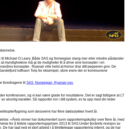
tdannelse.
gikk til Michael O Leary. Både SAS og Norwegian slang mer eller mindre påstander
at myndighetene må gi de muligheter til å drive sine konsepter i en
randres konsepter. Ryanair ville helst at Avinor drar ditt pepperen gror. De
ig Sandefjord lufthavn Torp for eksempel, store eiere der er kommunene
e foredragene til
SAS, Norwegian, Ryanair osv.
der konferansen, og vi kan være glade for resultatene. Det er sagt tidligere at LT
 av alvorlig karakter. Så rapporter inn i ditt system, ev ta opp med din leder
helikopterflygning som dessverre har flere dødsulykker hvert år.
alelse: «Årets vinner har dokumentert sunn rapporteringskultur over flere år, med
nelse for å tildele rapporteringsprisen 2013 til SAS.Under fjorårets revisjon av
De har lagt ned et stort arbeid i å tilrettelegge rapportering internt, og de har