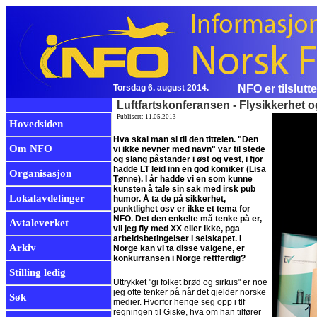
Torsdag 6. august 2014.
NFO er tilslutt
Luftfartskonferansen - Flysikkerhet o
Publisert: 11.05.2013
Hovedsiden
Hva skal man si til den tittelen. "Den
Om NFO
vi ikke nevner med navn" var til stede
og slang påstander i øst og vest, i fjor
hadde LT leid inn en god komiker (Lisa
Organisasjon
Tønne). I år hadde vi en som kunne
kunsten å tale sin sak med irsk pub
Lokalavdelinger
humor. Å ta de på sikkerhet,
punktlighet osv er ikke et tema for
NFO. Det den enkelte må tenke på er,
Avtaleverket
vil jeg fly med XX eller ikke, pga
arbeidsbetingelser i selskapet. I
Arkiv
Norge kan vi ta disse valgene, er
konkurransen i Norge rettferdig?
Stilling ledig
Uttrykket "gi folket brød og sirkus" er noe
jeg ofte tenker på når det gjelder norske
Søk
medier. Hvorfor henge seg opp i tlf
regningen til Giske, hva om han tilfører