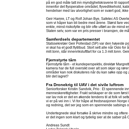
på en god måte tatt inn myndighetskravene til rapport
innenfor det flyoperative området, flyvedlikehold, k
hendelser med lav alvorlighet som er svært god, ik
Geir Hamre, LT og Rolf Johan Bye, Safetec AS Overleve
som vi håper kan bli bedre med årene. Størst fare ve
enkle, minst risikofylte og blir ofte utført av de mins
Staten selv, som var en pris presser i bransjen, de m
Samferdsels departementet
Statssekretær Geir Pollestad (SP) var den høyeste poli
vi skal ha et godt flytilbud. Stort sett alle når Oslo 
mill.tonn, står innenriksluftfart for ca 1.3 mill.tonn. G
Fjernstyrte tårn
Fjernstyrte tårn - et kundeperspektiv, direktør Marg
kamera har de full oversikt over alt som skjer og rø
områder kan nok diskuteres når du kan søke opp og z
blir det lagret?
Fra Dronekrig til UAV i det sivile luftrom
Seniorforsker Kristin Sandvik, Prio : Et spennende in
menneskerettigheter. Frakt selskaper er de som først 
var lav nok er det en økende tendens til at folk vil set
vi er på vei inn i. Vi for håpe at fredsnasjonen Norge 
og redning, det ser jeg som en spennende satsings o
Undertegnede skal forsøke å skrive mindre og oftere 
er det ingen som klart og tydelig sier at de satser på
Andreas Sundt