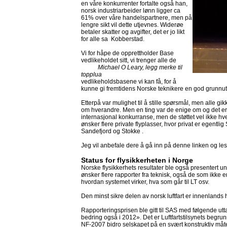
en våre konkurrenter fortalte også han,
norsk industriarbeider lønn ligger ca
61% over våre handelspartnere, men på
lengre sikt vil dette utjevnes. Widerøe
betaler skatter og avgifter, det er jo likt
for alle sa Kobberstad.
Vi for håpe de opprettholder Base
vedlikeholdet sitt, vi trenger alle de
Michael O Leary, legg merke til
topplua
vedlikeholdsbasene vi kan få, for å
kunne gi fremtidens Norske teknikere en god grunnu
Etterpå var mulighet til å stille spørsmål, men alle 
om hverandre. Men en ting var de enige om og det er 
internasjonal konkurranse, men de støttet vel ikke hve
ønsker flere private flyplasser, hvor privat er egentl
Sandefjord og Stokke .
Jeg vil anbefale dere å gå inn på denne linken og les
Status for flysikkerheten i Norge
Norske flysikkerhets resultater ble også presentert un
ønsker flere rapporter fra teknisk, også de som ikke er
hvordan systemet virker, hva som går til LT osv.
Den minst sikre delen av norsk luftfart er innenlands 
Rapporteringsprisen ble gitt til SAS med følgende utt
bedring også i 2012». Det er Luftfartstilsynets begrun
NF-2007 bidro selskapet på en svært konstruktiv måte. 