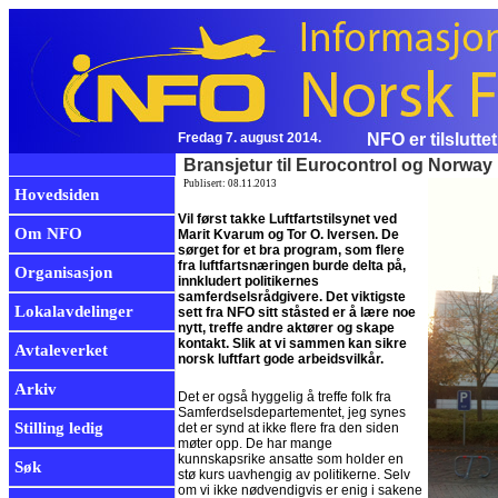
Fredag 7. august 2014.
NFO er tilslutte
Bransjetur til Eurocontrol og Norway
Publisert: 08.11.2013
Hovedsiden
Vil først takke Luftfartstilsynet ved
Om NFO
Marit Kvarum og Tor O. Iversen. De
sørget for et bra program, som flere
fra luftfartsnæringen burde delta på,
Organisasjon
innkludert politikernes
samferdselsrådgivere. Det viktigste
Lokalavdelinger
sett fra NFO sitt ståsted er å lære noe
nytt, treffe andre aktører og skape
kontakt. Slik at vi sammen kan sikre
Avtaleverket
norsk luftfart gode arbeidsvilkår.
Arkiv
Det er også hyggelig å treffe folk fra
Samferdselsdepartementet, jeg synes
Stilling ledig
det er synd at ikke flere fra den siden
møter opp. De har mange
kunnskapsrike ansatte som holder en
Søk
stø kurs uavhengig av politikerne. Selv
om vi ikke nødvendigvis er enig i sakene