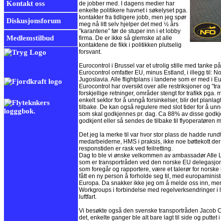
Kontakt oss
de jobber med. I dagens medier har
enkelte politikere havnet i søkelyset pga.
kontakter fra tidligere jobb, men jeg spør
Diskusjonsforum
meg nå litt selv hjelper det med ½ års
”karantene” før de stuper inn i et lobby
Medlemstilbud
firma. De er ikke så glemske at alle
kontaktene de fikk i politikken plutselig
forsvant.
Eurocontrol i Brussel var et utrolig stille med tanke p
Eurocontrol omfatter EU, minus Estland, i illegg til: N
Jugoslavia. Alle flightplans i landene som er med i E
Eurocontrol har oversikt over alle restriksjoner og ”tra
forskjellige retninger, områder stengt for trafikk pga. mi
enkelt sektor for å unngå forsinkelser, blir det planl
tilbake. De kan også regulere med slot tider for å unng
som skal godkjennes pr. dag. Ca 88% av disse godkje
godkjent eller så sendes de tilbake til flyoperatøren 
Det jeg la merke til var hvor stor plass de hadde rund
medarbeiderne, HMS i praksis, ikke noe bøttekott der n
responstiden er rask ved feilretting.
Dag to ble vi ønske velkommen av ambassadør Atle Le
som er transportråden ved den norske EU delegasjone
som foregår og rapportere, være et talerør for norske 
fått en ny person å forholde seg til, med europaminis
Europa. Da snakker ikke jeg om å melde oss inn, men å 
Workgroups i forbindelse med regelverksendringer i lu
luftfart.
Vi besøkte også den svenske transportråden Jacob Ca
det, enkelte ganger ble alt bare lagt til side og putte