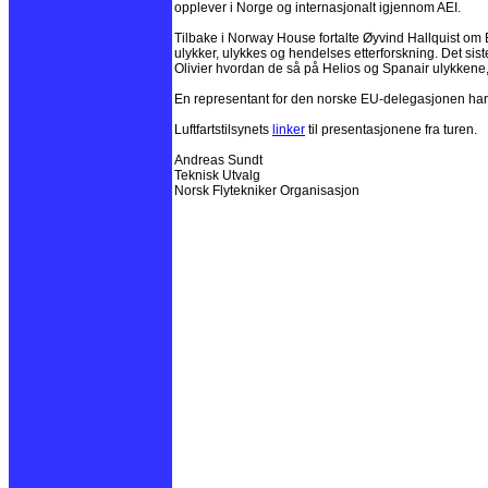
opplever i Norge og internasjonalt igjennom AEI.
Tilbake i Norway House fortalte Øyvind Hallquist om 
ulykker, ulykkes og hendelses etterforskning. Det sis
Olivier hvordan de så på Helios og Spanair ulykkene, o
En representant for den norske EU-delegasjonen har
Luftfartstilsynets
linker
til presentasjonene fra turen.
Andreas Sundt
Teknisk Utvalg
Norsk Flytekniker Organisasjon