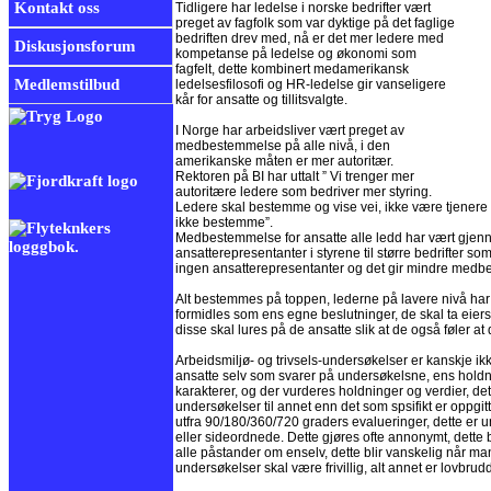
Kontakt oss
Tidligere har ledelse i norske bedrifter vært
preget av fagfolk som var dyktige på det faglige
bedriften drev med, nå er det mer ledere med
Diskusjonsforum
kompetanse på ledelse og økonomi som
fagfelt, dette kombinert medamerikansk
Medlemstilbud
ledelsesfilosofi og HR-ledelse gir vanseligere
kår for ansatte og tillitsvalgte.
I Norge har arbeidsliver vært preget av
medbestemmelse på alle nivå, i den
amerikanske måten er mer autoritær.
Rektoren på BI har uttalt ” Vi trenger mer
autoritære ledere som bedriver mer styring.
Ledere skal bestemme og vise vei, ikke være tjener
ikke bestemme”.
Medbestemmelse for ansatte alle ledd har vært gjen
ansatterepresentanter i styrene til større bedrifter so
ingen ansatterepresentanter og det gir mindre med
Alt bestemmes på toppen, lederne på lavere nivå har l
formidles som ens egne beslutninger, de skal ta eiers
disse skal lures på de ansatte slik at de også føler at
Arbeidsmiljø- og trivsels-undersøkelser er kanskje ikke
ansatte selv som svarer på undersøkelsne, ens holdni
karakterer, og der vurderes holdninger og verdier, dett
undersøkelser til annet enn det som spsifikt er oppgit
utfra 90/180/360/720 graders evalueringer, dette er u
eller sideordnede. Dette gjøres ofte annonymt, dette 
alle påstander om enselv, dette blir vanskelig når m
undersøkelser skal være frivillig, alt annet er lovbrudd