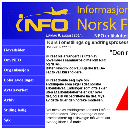
Lørdag 8. august 2014.
NFO er tilslutte
Kurs i omstilings og endringsproses
Publisert: 17.12.2013
Hovedsiden
Kurset ble arrangert i slutten av
Om NFO
november i sammarbeid mellom NFO
og NHAF.
Bitten Nordrik og Paul Bjerke fra De-
Organisasjon
Facto var kursholdere.
Lokalavdelinger
Kurset dreide seg mye om
endringene som skjer i det norske
arbeidslivet. Endringer som ofte skjer
Avtaleverket
uten at arbeidstakerne er klar over
det, og slik vil bedriftene ha det. Mye
Arkiv
av dette truer den norske modellen.
Stilling ledig
Det meste av endringene kommer i måten
bedrifter ledes. Disse endringe er noe
arbeidstakere og tillitsvalgte må være klar
Søk
over og klare til å møte.