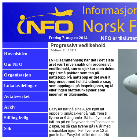
Fredag 7. august 2014.
NFO er tilslutte
Progressivt vedlikehold
Publisert: 31.12.2013
Hovedsiden
I NFO sammenheng har det i det siste
Om NFO
året vært mye snakk om progresivt
vedlikehold, større sjekker som deles
opp i små pakker som tas på
Organisasjon
nattstopp. På nattsopp er det svært
begrenset med tid til å utbedre snag
Lokalavdelinger
som oppdages på inspeksjoner, og få
eller ingen støttefunksjoner som
ingeniør er tilgjengelig.
Avtaleverket
Arkiv
EasyJet har på sine A320 kjørt alt
oppdelt i småpakker på natt, frem til
Stilling ledig
flyene er 6 år gamle. Så har flyene blitt
tatt inn på en "layover check" som tar ca.
2 uker, og så kan flyene gå i 6 år med
Søk
småpakker igjen. Før flyene er 12 år
gamle har EasyJet skiftet dem ut. Nå