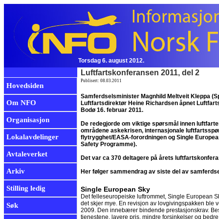
Torsdag 6. august 2012.
Luftfartskonferansen 2011, del 2
Publisert: 08.03.2011
Hovedsiden
Samferdselsminister Magnhild Meltveit Kleppa (S
Om NFO
Luftfartsdirektør Heine Richardsen åpnet Luftfart
Bodø 16. februar 2011.
Organisasjon
De redegjorde om viktige spørsmål innen luftfarte
områdene askekrisen, internasjonale luftfartsspø
Lokalavdelinger
flytrygghet/EASA-forordningen og Single Europea
Safety Programme).
Avtaleverket
Det var ca 370 deltagere på årets luftfartskonfer
Arkiv
Her følger sammendrag av siste del av samferdse
Stilling ledig
Single European Sky
Det felleseuropeiske luftrommet, Single European Sk
det skjer mye. En revisjon av lovgivingspakken ble 
Søk
2009. Den innebærer bindende prestasjonskrav. Best
tjenestene, lavere pris, mindre forsinkelser og bedr