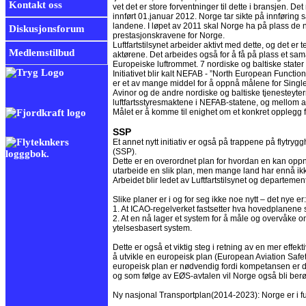
Kontakt oss
vet det er store forventninger til dette i bransjen. Det 
innført 01.januar 2012. Norge tar sikte på innføring
landene. I løpet av 2011 skal Norge ha på plass de 
Diskusjonsforum
prestasjonskravene for Norge.
Luftfartstilsynet arbeider aktivt med dette, og det er 
Medlemstilbud
aktørene. Det arbeides også for å få på plass et sam
Europeiske luftrommet. 7 nordiske og baltiske stater
Initiativet blir kalt NEFAB - ”North European Functio
er et av mange middel for å oppnå målene for Singl
Avinor og de andre nordiske og baltiske tjenesteytern
luftfartsstyresmaktene i NEFAB-statene, og mellom a
Målet er å komme til enighet om et konkret opplegg f
SSP
Et annet nytt initiativ er også på trappene på flytr
(SSP).
Dette er en overordnet plan for hvordan en kan oppnå 
utarbeide en slik plan, men mange land har ennå ikke 
Arbeidet blir ledet av Luftfartstilsynet og departement
Slike planer er i og for seg ikke noe nytt – det nye er:
1. At ICAO-regelverket fastsetter hva hovedplanene 
2. At en nå lager et system for å måle og overvåke o
ytelsesbasert system.
Dette er også et viktig steg i retning av en mer effek
å utvikle en europeisk plan (European Aviation Saf
europeisk plan er nødvendig fordi kompetansen er
og som følge av EØS-avtalen vil Norge også bli berør
Ny nasjonal Transportplan(2014-2023): Norge er i f