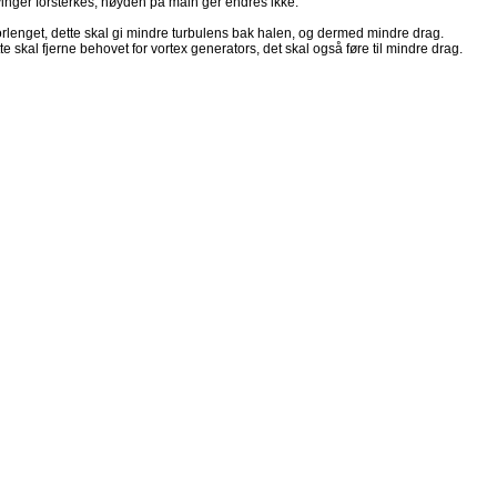
vinger forsterkes, høyden på main ger endres ikke.
forlenget, dette skal gi mindre turbulens bak halen, og dermed mindre drag.
dette skal fjerne behovet for vortex generators, det skal også føre til mindre drag.