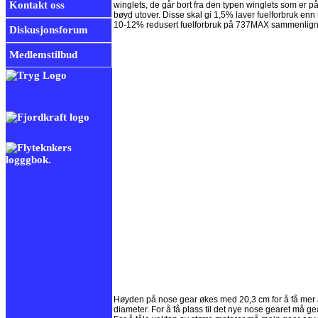
Kontakt oss
winglets, de går bort fra den typen winglets som er p
bøyd utover. Disse skal gi 1,5% laver fuelforbruk enn
10-12% redusert fuelforbruk på 737MAX sammenli
Diskusjonsforum
Medlemstilbud
Høyden på nose gear økes med 20,3 cm for å få mer avs
diameter. For å få plass til det nye nose gearet må g