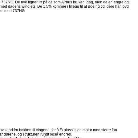
å 737NG. De nye ligner litt på de som Airbus bruker i dag, men de er lengre og
 med dagens winglets. De 1,5% kommer i tillegg til at Boeing tidligere har lovd
gnet med 737NG
tand fra bakken til vingene, for å få plass til en motor med større fan
ear dørene, og strukturen rundt også endres.