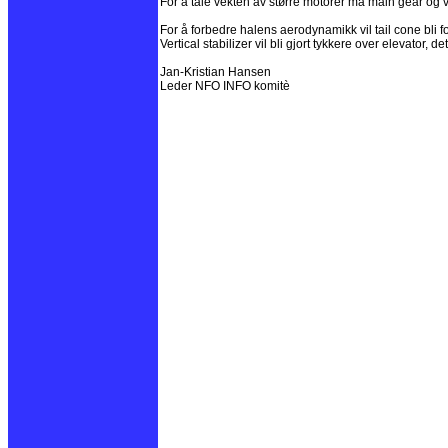
For å tåle vekten av større motorer må main gear og 
For å forbedre halens aerodynamikk vil tail cone bli 
Vertical stabilizer vil bli gjort tykkere over elevator, 
Jan-Kristian Hansen
Leder NFO INFO komitè