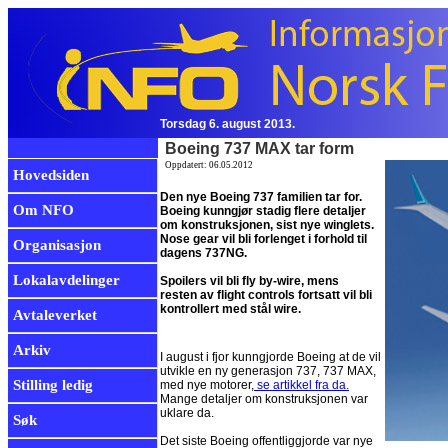
Torsdag 6. august 2013.
Boeing 737 MAX tar form
Oppdatert: 06.05.2012
Hovedsiden
Den nye Boeing 737 familien tar for.
Om NFO
Boeing kunngjør stadig flere detaljer
om konstruksjonen, sist nye winglets.
Nose gear vil bli forlenget i forhold til
Organisasjon
dagens 737NG.
Lokalavdelinger
Spoilers vil bli fly by-wire, mens
resten av flight controls fortsatt vil bli
kontrollert med stål wire.
Avtaleverket
Arkiv
I august i fjor kunngjorde Boeing at de vil
utvikle en ny generasjon 737, 737 MAX,
Stilling ledig
med nye motorer,
se artikkel fra da.
Mange detaljer om konstruksjonen var
uklare da.
Søk
Det siste Boeing offentliggjorde var nye