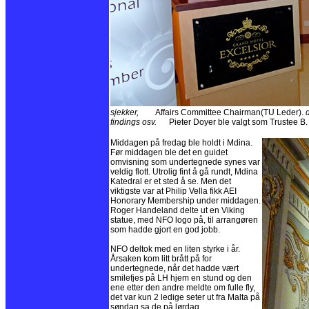
sjekker,
Affairs Committee Chairman(TU Leder).
findings osv.
Pieter Doyer ble valgt som Trustee B.
Middagen på fredag ble holdt i Mdina.
Før middagen ble det en guidet
omvisning som undertegnede synes var
veldig flott. Utrolig fint å gå rundt, Mdina
Katedral er et sted å se. Men det
viktigste var at Philip Vella fikk AEI
Honorary Membership under middagen.
Roger Handeland delte ut en Viking
statue, med NFO logo på, til arrangøren
som hadde gjort en god jobb.
NFO deltok med en liten styrke i år.
Årsaken kom litt brått på for
undertegnede, når det hadde vært
smilefjes på LH hjem en stund og den
ene etter den andre meldte om fulle fly,
det var kun 2 ledige seter ut fra Malta på
søndag sa de på lørdag.