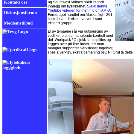
Kontakt oss
og Southwest Airlines holdt et godt
innlegg om flysikkerhet.
Sjekk denne
Youtube videoen for mer info om AMFA.
Diskusjonsforum
Foredraget handlet om Alaska flight 261
som de var direkte involvert i som
Medlemstilbud
ekspert gruppe.
Et av temaene i år var outsourcing av
vedlikehold, og manglende kontroll med
det. Workpack / C-sjekk som splittes og
AEI Pres
legges over på line baser, der man
mangler support fra verksteder, ingeniør,
spesialverktøy, ekstra bemaning osv. NFO vil ta dette 