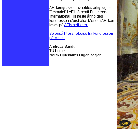
AEI kongressen avholdes årlig, og er
"årsmøtet" i AEI - Aircraft Engineers
International. Til neste år holdes
kongressen i Australia. Mer om AEI kan
leses på
AEIs nettsider.
Se også Press release fra kongressen
på Malta.
Andreas Sundt
TU Leder
Norsk Flytekniker Organisasjon