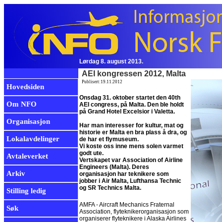
Lørdag 8. august 2013.
AEI kongressen 2012, Malta
Publisert:19.11.2012
Hovedsiden
Onsdag 31. oktober startet den 40th
Om NFO
AEI congress, på Malta. Den ble holdt
på Grand Hotel Excelsior i Valetta.
Organisasjon
Har man interesser for kultur, mat og
historie er Malta en bra plass å dra, og
Lokalavdelinger
de har et flymuseum.
Vi koste oss inne mens solen varmet
godt ute.
Avtaleverket
Vertskapet var Association of Airline
Engineers (Malta). Deres
Arkiv
organisasjon har teknikere som
jobber i Air Malta, Lufthansa Technic
og SR Technics Malta.
Stilling ledig
AMFA - Aircraft Mechanics Fraternal
Søk
Association, flyteknikerorganisasjon som
organiserer flyteknikere i Alaska Airlines