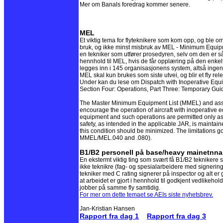
Mer om Banals foredrag kommer senere.
MEL
Et viktig tema for flyteknikere som kom opp, og ble omta
bruk, og ikke minst misbruk av MEL - Minimum Equip
en tekniker som utfører prosedyren, selv om den er så
hennhold til MEL, hvis de får opplæring på den enkel
legges inn i 145 organisasjonens system, altså ingen
MEL skal kun brukes som siste utvei, og blir et fly rel
Under kan du lese om Dispatch with Inoperative Equi
Section Four: Operations, Part Three: Temporary Gu
The Master Minimum Equipment List (MMEL) and assoc
encourage the operation of aircraft with inoperative eq
equipment and such operations are permitted only as a 
safety, as intended in the applicable JAR, is maintain
this condition should be minimized. The limitations go
MMEL/MEL.040 and .080).
B1/B2 personell på base/heavy mainetnn
En ekstermt viktig ting som svært få B1/B2 teknikere so
ikke teknikre (fag- og spesialarbeidere med signerings
tekniker med C rating signerer på inspector og alt er 
at arbeidet er gjort i hennhold til godkjent vedlikehol
jobber på samme fly samtidig.
For mer om dette temaet se AEIs siste nyhetsbrev.
Jan-Kristian Hansen
Rapport fra dag 1
Rapport fra dag 3