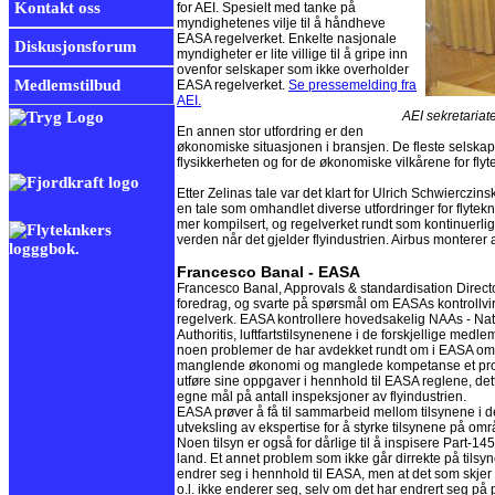
Kontakt oss
for AEI. Spesielt med tanke på
myndighetenes vilje til å håndheve
EASA regelverket. Enkelte nasjonale
Diskusjonsforum
myndigheter er lite villige til å gripe inn
ovenfor selskaper som ikke overholder
Medlemstilbud
EASA regelverket.
Se pressemelding fra
AEI.
AEI sekretariate
En annen stor utfordring er den
økonomiske situasjonen i bransjen. De fleste selska
flysikkerheten og for de økonomiske vilkårene for flyt
Etter Zelinas tale var det klart for Ulrich Schwierczins
en tale som omhandlet diverse utfordringer for flytek
mer kompilsert, og regelverket rundt som kontinuerlig
verden når det gjelder flyindustrien. Airbus monterer al
Francesco Banal - EASA
Francesco Banal, Approvals & standardisation Directo
foredrag, og svarte på spørsmål om EASAs kontroll
regelverk. EASA kontrollere hovedsakelig NAAs - Nat
Authoritis, luftfartstilsynenene i de forskjellige medl
noen problemer de har avdekket rundt om i EASA områd
manglende økonomi og manglede kompetanse et probl
utføre sine oppgaver i hennhold til EASA reglene, dette
egne mål på antall inspeksjoner av flyindustrien.
EASA prøver å få til sammarbeid mellom tilsynene i de 
utveksling av ekspertise for å styrke tilsynene på omr
Noen tilsyn er også for dårlige til å inspisere Part-1
land. Et annet problem som ikke går dirrekte på tils
endrer seg i hennhold til EASA, men at det som skjer 
o.l. ikke enderer seg, selv om det har endrert seg på 