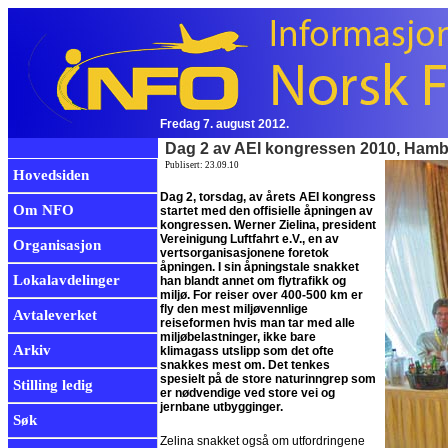
Fredag 7. august 2012.
Dag 2 av AEI kongressen 2010, Ham
Publisert: 23.09.10
Hovedsiden
Dag 2, torsdag, av årets AEI kongress
Om NFO
startet med den offisielle åpningen av
kongressen. Werner Zielina, president
Vereinigung Luftfahrt e.V., en av
Organisasjon
vertsorganisasjonene foretok
åpningen. I sin åpningstale snakket
Lokalavdelinger
han blandt annet om flytrafikk og
miljø. For reiser over 400-500 km er
fly den mest miljøvennlige
Avtaleverket
reiseformen hvis man tar med alle
miljøbelastninger, ikke bare
Arkiv
klimagass utslipp som det ofte
snakkes mest om. Det tenkes
spesielt på de store naturinngrep som
Stilling ledig
er nødvendige ved store vei og
jernbane utbygginger.
Søk
Zelina snakket også om utfordringene