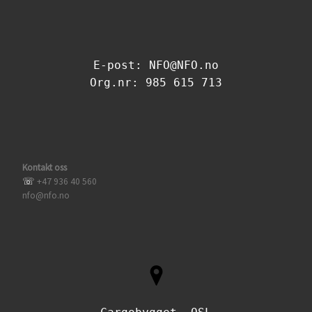
E-post: NFO@NFO.no
Org.nr: 985 615 713
Kontakt oss
☏
+47 936 40 560
nfo@nfo.no