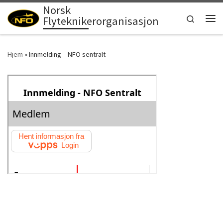
Norsk
Skip to content
Search
Flyteknikerorganisasjon
Men
Hjem
»
Innmelding – NFO sentralt