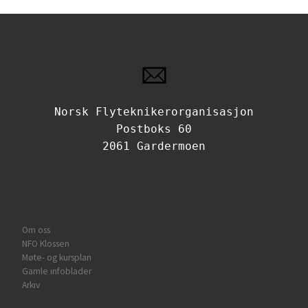
Norsk Flyteknikerorganisasjon
Postboks 60
2061 Gardermoen
Om oss
NFO Klossen
Møte- og kursplan
Gamle infoblader
Arkiv