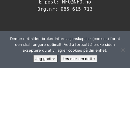
E-post: NFO@NFO.no
Org.nr: 985 615 713
Denne nettsiden bruker informasjonskapsler (cookies) for at
den skal fungere optimalt. Ved å fortsett å bruke siden
Kontakt oss
akseptere du at vi lagrer cookies på din enhet.
☏
+47 936 40 560
nfo@nfo.no
Jeg godtar
Les mer om dette
Cargobygget, OSL
Edvard Griegs veg 6
2060 Gardermoen