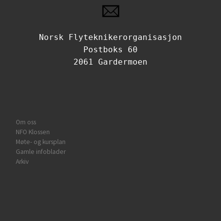
Norsk Flyteknikerorganisasjon
Postboks 60
2061 Gardermoen
Om oss
NFO Klossen
Møte- og kursplan
Gamle infoblader
Arkiv