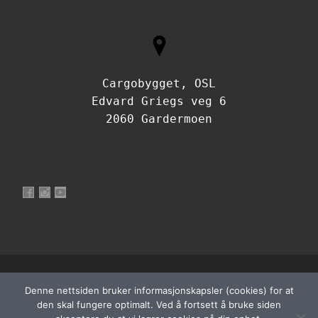
Cargobygget, OSL
Edvard Griegs veg 6
2060 Gardermoen
Vis profilen til NorskFlyteknikerOrganisasjon på Facebook
Vis profilen til norskflyteknikerorganisasjon på Instagram
Vis profilen til UCtQJdfh3WRf7a9s4PIvzbLQ på YouTu
© 2026
Norsk Flyteknikerorganisasjon
– Alle rettigheter
Denne nettsiden bruker informasjonskapsler (cookies) for at
Powered by
WP
– Designet med
Customizr-temaet
den skal fungere optimalt. Ved å fortsett å bruke siden