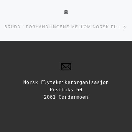
TILBAKE TIL INNLEGGSL
Ne
BRUDD I FORHANDLINGENE MELLOM NORSK FLYTEKNIKERORGANISASJON OG NHO LUFTFART
Norsk Flyteknikerorganisasjon
Postboks 60
2061 Gardermoen