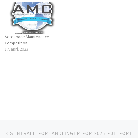
Aerospace Maintenance
Competition
17. april 2023
Innleggsnavigasjon
Forrige innlegg
SENTRALE FORHANDLINGER FOR 2025 FULLFØRT