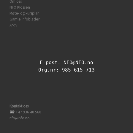
Om oss
NFO Klossen
Møte- og kursplan
Gamle infoblader
Arkiv
E-post: NFO@NFO.no
Org.nr: 985 615 713
Kontakt oss
☏
+47 936 40 560
nfo@nfo.no