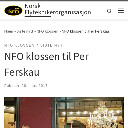
Norsk
Skip to content
Search
Flyteknikerorganisasjon
Men
Hjem
»
Siste nytt
»
NFO klossen
»
NFO klossen til Per Ferskau
NFO KLOSSEN
SISTE NYTT
NFO klossen til Per
Ferskau
Publisert
20. mars 2017