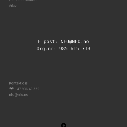
Arkiv
E-post: NFO@NFO.no
Org.nr: 985 615 713
Kontakt oss
☏
+47 936 40 560
nfo@nfo.no