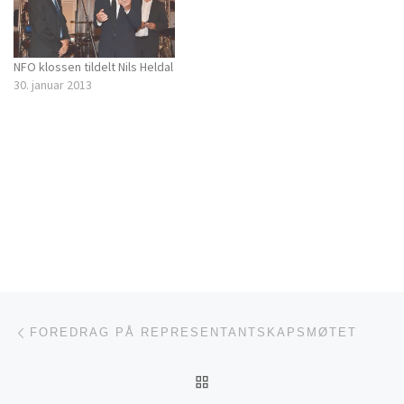
NFO klossen tildelt Nils Heldal
30. januar 2013
Innleggsnavigasjon
Forrige innlegg
FOREDRAG PÅ REPRESENTANTSKAPSMØTET
TILBAKE TIL INNLEGGSL