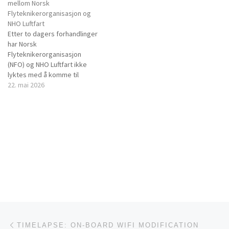
den 10. november kl. 1600 til
mellom Norsk
Riksmekleren for behandling.
Flyteknikerorganisasjon og
Norsk
NHO Luftfart
Flyteknikerorganisasjon har
Etter to dagers forhandlinger
470 medlemmer tilhørende i
har Norsk
Norwegian, SAS, Widerøe
Flyteknikerorganisasjon
og…
(NFO) og NHO Luftfart ikke
lyktes med å komme til
enighet ifm. revisjon av
22. mai 2026
Flyteknikeroverenskomsten.
Det konstateres at det er
stor avstand mellom partene
og at vi trenger
Riksmeklerens bistand for å
kunne komme til enighet. NFO
har derfor valgt å ta ut…
Innleggsnavigasjon
Forrige innlegg
TIMELAPSE: ON-BOARD WIFI MODIFICATION