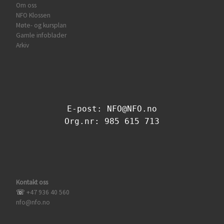
Om oss
NFO Klossen
Møte- og kursplan
Gamle infoblader
Arkiv
E-post: NFO@NFO.no
Org.nr: 985 615 713
Kontakt oss
☏
+47 936 40 560
nfo@nfo.no