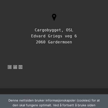
Cargobygget, OSL
Edvard Griegs veg 6
2060 Gardermoen
Vis profilen til NorskFlyteknikerOrganisasjon på Facebook
Vis profilen til norskflyteknikerorganisasjon på Instagram
Vis profilen til UCtQJdfh3WRf7a9s4PIvzbLQ på YouTu
© 2026
Norsk Flyteknikerorganisasjon
– Alle rettigheter
Denne nettsiden bruker informasjonskapsler (cookies) for at
Powered by
WP
– Designet med
Customizr-temaet
den skal fungere optimalt. Ved å fortsett å bruke siden