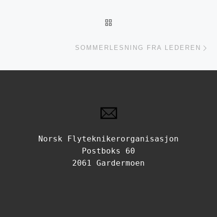
TILBAKE TIL INNLEGGSL
Ne
SOMMERLESNING FRA LEDEREN
Norsk Flyteknikerorganisasjon
Postboks 60
2061 Gardermoen