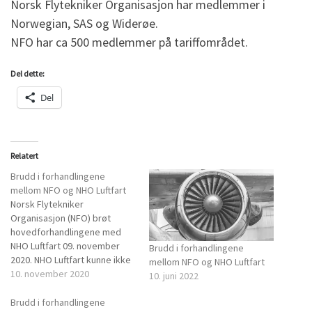
Norsk Flytekniker Organisasjon har medlemmer i
Norwegian, SAS og Widerøe.
NFO har ca 500 medlemmer på tariffområdet.
Del dette:
Del
Relatert
Brudd i forhandlingene
mellom NFO og NHO Luftfart
Norsk Flytekniker
Organisasjon (NFO) brøt
hovedforhandlingene med
NHO Luftfart 09. november
Brudd i forhandlingene
2020. NHO Luftfart kunne ikke
mellom NFO og NHO Luftfart
imøtekomme NFO på noen av
10. november 2020
10. juni 2022
punktene som var viktige for
oss. Bruddprotokoll er levert
Brudd i forhandlingene