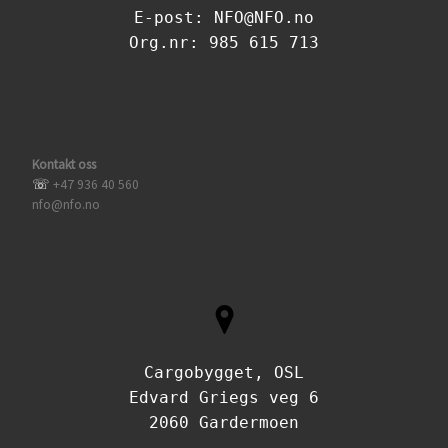
E-post: NFO@NFO.no
Org.nr: 985 615 713
Kontakt oss
☏
+47 936 40 560
nfo@nfo.no
Cargobygget, OSL
Edvard Griegs veg 6
2060 Gardermoen