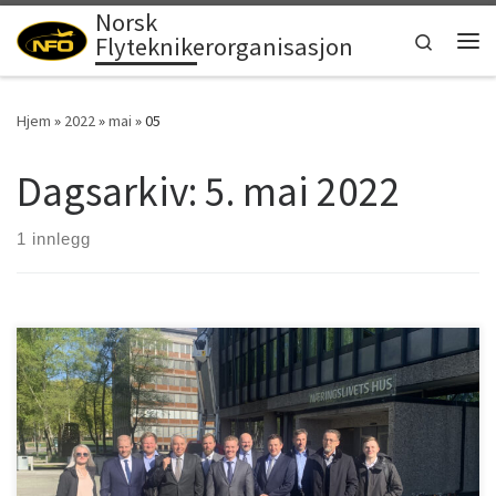
Norsk
Skip to content
Search
Flyteknikerorganisasjon
Men
Hjem
»
2022
»
mai
»
05
Dagsarkiv:
5. mai 2022
1 innlegg
Hovedoppgjøret for flyteknikeroverenskomsten 2022-2024 har
startet mellom NFO og NHO luftfart. Forhandlingene startet torsdag
05.Mai.2022 kl. 10.00. og vi forventer å bli ferdige fredag kveld
06.Mai.2022 NFO stiller med en delegasjon som består av 14