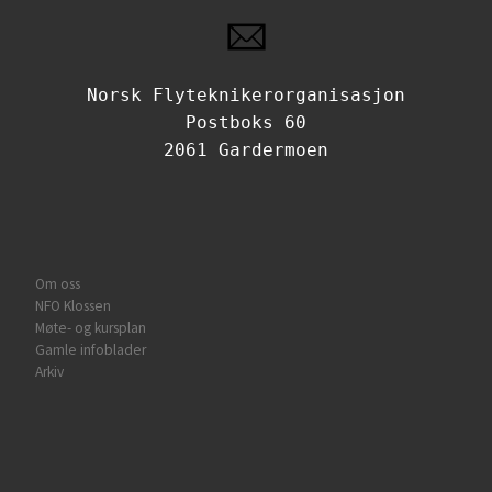
Norsk Flyteknikerorganisasjon
Postboks 60
2061 Gardermoen
Om oss
NFO Klossen
Møte- og kursplan
Gamle infoblader
Arkiv