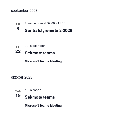
a
g
n
t
september 2026
e
o
g
.
m
8. september kl:09:00
-
15:30
TIR
e
8
Sentralstyremøte 2-2026
e
m
n
22. september
TIR
t
22
e
Sekmøte teams
V
Microsoft Teams Meeting
n
i
t
oktober 2026
e
w
e
19. oktober
MAN
19
s
Sekmøte teams
r
N
Microsoft Teams Meeting
S