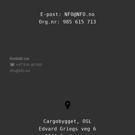
E-post: NFO@NFO.no
Org.nr: 985 615 713
Kontakt oss
☏
+47 936 40 560
nfo@nfo.no
Cargobygget, OSL
Edvard Griegs veg 6