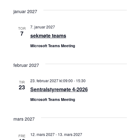
i
januar 2027
e
w
7. januar 2027
TOR
7
sekmøte teams
s
Microsoft Teams Meeting
N
februar 2027
a
23. februar 2027 kl:09:00
-
15:30
TIR
v
23
Sentralstyremøte 4-2026
i
Microsoft Teams Meeting
g
mars 2027
a
12. mars 2027
-
13. mars 2027
FRE