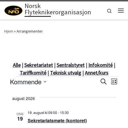
Norsk
Skip to content
Search
Flyteknikerorganisasjon
Men
Hjem
»
Arrangementer
Alle
|
Sekretariatet
|
Sentralstyret
|
Infokomité
|
Tariffkomité
|
Teknisk utvalg
|
Annet/kurs
Arrangementer
A
Kommende
A
S
L
ø
i
V
r
k
r
s
e
august 2026
r
t
l
r
e
a
19. august kl:09:00
-
15:30
g
ONS
19
a
Sekretariatsmøte (kontoret)
d
n