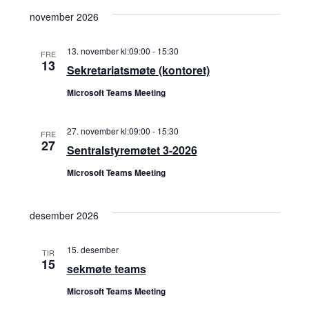
a
november 2026
e
v
i
a
13. november kl:09:00
-
15:30
FRE
13
Sekretariatsmøte (kontoret)
g
r
Microsoft Teams Meeting
a
c
t
27. november kl:09:00
-
15:30
FRE
27
h
i
Sentralstyremøtet 3-2026
o
Microsoft Teams Meeting
a
n
n
desember 2026
d
15. desember
TIR
15
sekmøte teams
V
Microsoft Teams Meeting