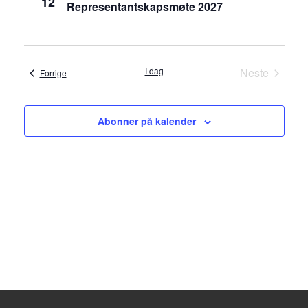
12
t
Representantskapsmøte 2027
i
o
I dag
Neste
Arrangementer
Forrige
Arrangeme
n
Abonner på kalender