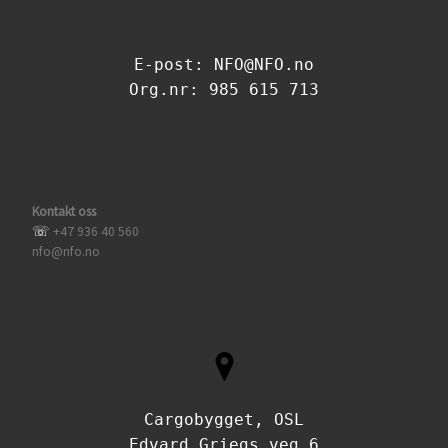
E-post: NFO@NFO.no
Org.nr: 985 615 713
Kontakt oss
☏
+47 936 40 560
nfo@nfo.no
Cargobygget, OSL
Edvard Griegs veg 6