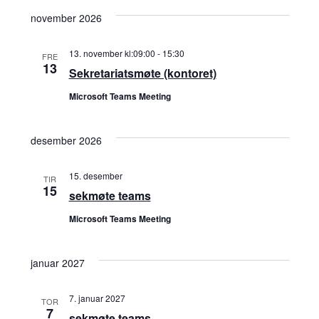
s
r
november 2026
N
S
13. november kl:09:00
-
15:30
FRE
a
13
Sekretariatsmøte (kontoret)
e
v
Microsoft Teams Meeting
i
a
g
desember 2026
r
a
15. desember
TIR
c
15
t
sekmøte teams
h
i
Microsoft Teams Meeting
o
a
januar 2027
n
n
7. januar 2027
TOR
7
sekmøte teams