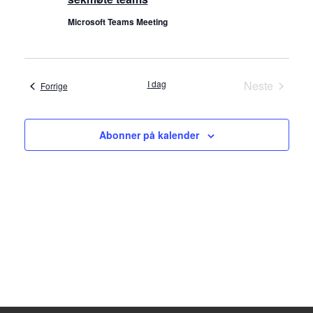
d
Microsoft Teams Meeting
V
i
I dag
Neste
Arrangementer
Forrige
e
Arrangeme
w
Abonner på kalender
s
N
a
v
i