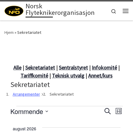
Norsk
Skip to content
Search
Flyteknikerorganisasjon
Men
Hjem
»
Sekretariatet
Alle
|
Sekretariatet
|
Sentralstyret
|
Infokomité
|
Tariffkomité
|
Teknisk utvalg
|
Annet/kurs
Sekretariatet
Arrangementer
Sekretariatet
Arrangementer
A
Kommende
A
S
L
ø
i
V
r
k
r
s
e
august 2026
t