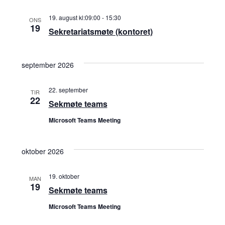
r
l
r
e
a
19. august kl:09:00
-
15:30
g
ONS
19
a
Sekretariatsmøte (kontoret)
d
n
a
g
n
t
september 2026
e
o
g
.
m
22. september
TIR
e
22
Sekmøte teams
e
Microsoft Teams Meeting
m
n
t
e
oktober 2026
V
n
19. oktober
i
MAN
19
Sekmøte teams
t
e
Microsoft Teams Meeting
w
e