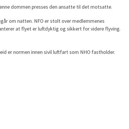
i denne dommen presses den ansatte til det motsatte.
 foregår om natten. NFO er stolt over medlemmenes
terer at flyet er luftdyktig og sikkert for videre flyving.
eid er normen innen sivil luftfart som NHO fastholder.