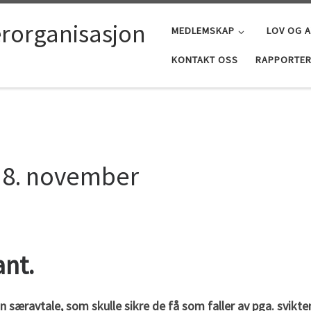
erorganisasjon
MEDLEMSKAP
LOV OG 
KONTAKT OSS
RAPPORTER
g 8. november
ant.
særavtale, som skulle sikre de få som faller av pga. sviktend