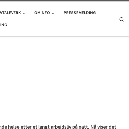
AVTALEVERK
OM NFO
PRESSEMELDING
Se
ING
e helse etter et langt arbeidsliv på natt. Nå viser det