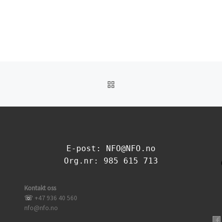
TILBAKE TIL INNLEGGSL
E-post: NFO@NFO.no
Org.nr: 985 615 713
Kontakt oss
☏
+47 936 40 560
nfo@nfo.no