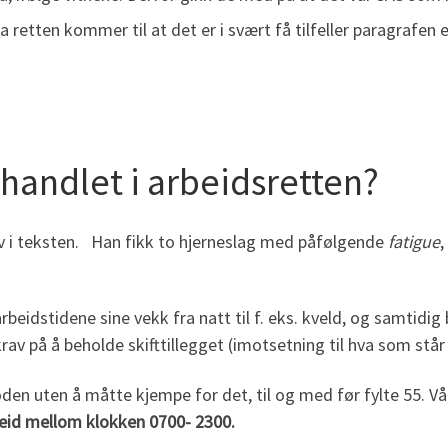
 retten kommer til at det er i svært få tilfeller paragrafen 
handlet i arbeidsretten?
rav i teksten. Han fikk to hjerneslag med påfølgende
fatigue
,
beidstidene sine vekk fra natt til f. eks. kveld, og samtidig 
rav på å beholde skifttillegget (imotsetning til hva som stå
den uten å måtte kjempe for det, til og med før fylte 55. V
beid mellom klokken 0700- 2300.