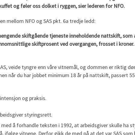
kuffet og føler oss dolket i ryggen, sier lederen for NFO.
en mellom NFO og SAS pkt. 6a tredje ledd:
ngende skiftgående tjeneste inneholdende nattskift, som av
nnomsnittlige skiftprosent ved overgangen, frosset i kroner.
 SAS, veide tyngre enn våre vitnemål, og dommen er riktig dø
nen når du har jobbet minimum 18 år på nattskift, passert 55
intensjon og praksis.
eidsgiver styringsrett.
 med å forhandle teksten i 1992, at arbeidsgiver skulle ha s
å, ifølge vitnene. Derfor gikk de med på at det var SAS som h