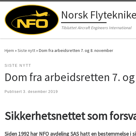
Skip to content
Norsk Flyteknik
Tilsluttet Aircraft Engineers International
Hjem
»
Siste nytt
»
Dom fra arbeidsretten 7. og 8. november
SISTE NYTT
Dom fra arbeidsretten 7. o
Publisert
3. desember 2019
Sikkerhetsnettet som forsv
Siden 1992 har NFO avdeling SAS hatt en bestemmelse i sin 