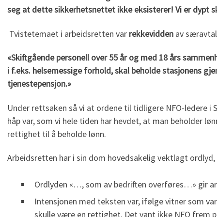
seg at dette sikkerhetsnettet ikke eksisterer! Vi er dypt s
Tvistetemaet i arbeidsretten var
rekkevidden
av særavtal
«
Skiftgående personell over 55 år og med 18 års sammenhe
i f.eks. helsemessige forhold, skal beholde stasjonens gje
tjenestepensjon.
»
Under rettsaken så vi at ordene til tidligere NFO-ledere i
håp var, som vi hele tiden har hevdet, at man beholder løn
rettighet til å beholde lønn.
Arbeidsretten har i sin dom hovedsakelig vektlagt ordlyd, 
Ordlyden «…, som av bedriften overføres…» gir arb
Intensjonen med teksten var, ifølge vitner som var
skulle være en rettighet. Det vant ikke NFO frem p