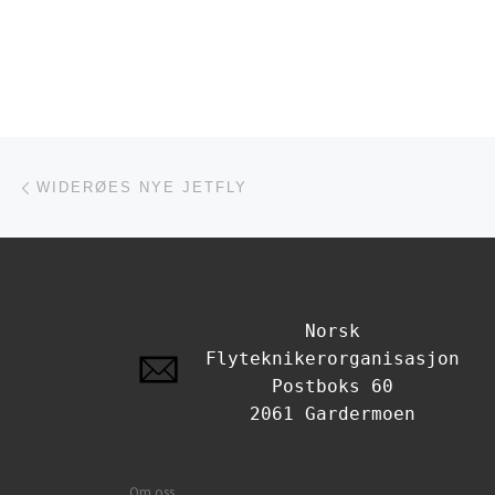
Innleggsnavigasjon
Forrige innlegg
WIDERØES NYE JETFLY
Norsk
Flyteknikerorganisasjon
Postboks 60
2061 Gardermoen
Om oss