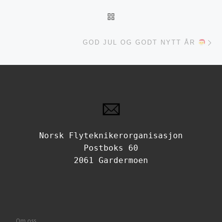
TILBAKE TIL INNLEGGSL
Ne
GOD JUL OG GODT NYTT ÅR
Norsk Flyteknikerorganisasjon
Postboks 60
2061 Gardermoen
Om oss