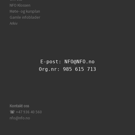
NFO Klossen
Møte- og kursplan
Gamle infoblader
Arkiv
E-post: NFO@NFO.no
Org.nr: 985 615 713
Kontakt oss
☏
+47 936 40 560
nfo@nfo.no