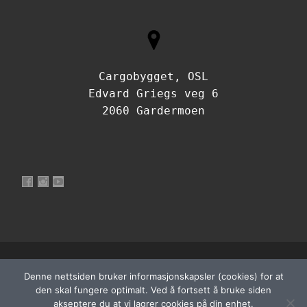
Cargobygget, OSL
Edvard Griegs veg 6
2060 Gardermoen
Vis profilen til NorskFlyteknikerOrganisasjon på Facebook
Vis profilen til norskflyteknikerorganisasjon på Instagram
Vis profilen til UCtQJdfh3WRf7a9s4PIvzbLQ på YouTu
© 2026
Norsk Flyteknikerorganisasjon
– Alle rettigheter
Denne nettsiden bruker informasjonskapsler (cookies) for at
Powered by
WP
– Designet med
Customizr-temaet
den skal fungere optimalt. Ved å fortsett å bruke siden
akseptere du at vi lagrer cookies på din enhet.