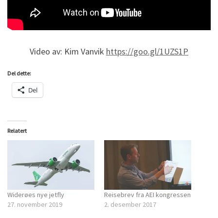
Video av: Kim Vanvik
https://goo.gl/1UZS1P
Del dette:
Del
Relatert
Widerøes nye jetfly
Reisebrev fra AEI kongressen
27. november 2019
2. desember 2017