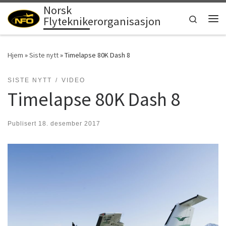
Norsk
Skip to content
Search
Flyteknikerorganisasjon
Men
Hjem
»
Siste nytt
»
Timelapse 80K Dash 8
SISTE NYTT
VIDEO
Timelapse 80K Dash 8
Publisert
18. desember 2017