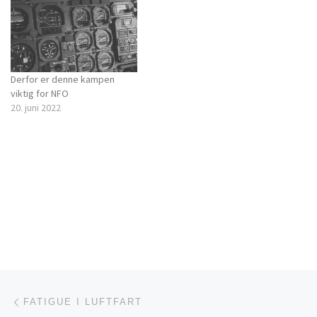
Derfor er denne kampen
viktig for NFO
20. juni 2022
Innleggsnavigasjon
Forrige innlegg
FATIGUE I LUFTFART