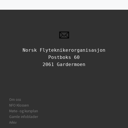
Norsk Flyteknikerorganisasjon
Postboks 60
2061 Gardermoen
Om oss
NFO Klossen
Møte- og kursplan
Gamle infoblader
Arkiv