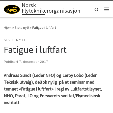
Norsk
Skip to content
Search
Flyteknikerorganisasjon
Men
Hjem
»
Siste nytt
»
Fatigue i luftfart
SISTE NYTT
Fatigue i luftfart
Publisert
7. desember 2017
Andreas Sundt (Leder NFO) og Leroy Lobo (Leder
Teknisk utvalg), deltok nylig på et seminar med
temaet «Fatigue i luftfart» i regi av Luftfartstilsynet,
NHO, Parat, LO og Forsvarets sanitet/Flymedisinsk
institutt.