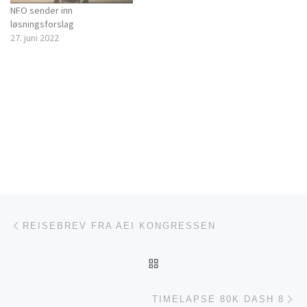
NFO sender inn
løsningsforslag
27. juni 2022
Innleggsnavigasjon
Forrige innlegg
REISEBREV FRA AEI KONGRESSEN
TILBAKE TIL INNLEGGSL
Ne
TIMELAPSE 80K DASH 8