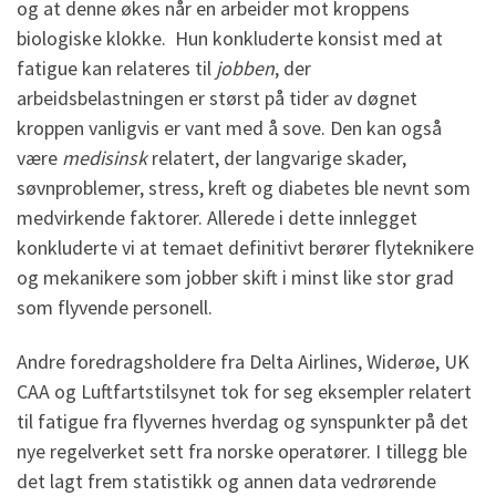
og at denne økes når en arbeider mot kroppens
biologiske klokke. Hun konkluderte konsist med at
fatigue kan relateres til
jobben
, der
arbeidsbelastningen er størst på tider av døgnet
kroppen vanligvis er vant med å sove. Den kan også
være
medisinsk
relatert, der langvarige skader,
søvnproblemer, stress, kreft og diabetes ble nevnt som
medvirkende faktorer. Allerede i dette innlegget
konkluderte vi at temaet definitivt berører flyteknikere
og mekanikere som jobber skift i minst like stor grad
som flyvende personell.
Andre foredragsholdere fra Delta Airlines, Widerøe, UK
CAA og Luftfartstilsynet tok for seg eksempler relatert
til fatigue fra flyvernes hverdag og synspunkter på det
nye regelverket sett fra norske operatører. I tillegg ble
det lagt frem statistikk og annen data vedrørende