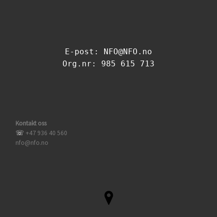
E-post: NFO@NFO.no
Org.nr: 985 615 713
Kontakt oss
☏
+47 936 40 560
nfo@nfo.no