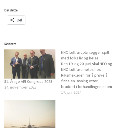
Del dette:
Del
Relatert
NHO Luftfart planlegger spill
med folks liv og helse
Den 19. og 20. juni skal NFO og
NHO Luftfart møtes hos
Riksmekleren for å prøve å
finne en løsning etter
51. Årlige AEI Kongress 2023
bruddet i forhandlingene som
24. november 2023
ble gjennomført i mai. Etter
17. juni 2024
NFO leverte plassoppsigelse
for flyteknikerne i SAS,
Norwegian og Widerøe 10.
juni svarte NHO Luftfart med å
levere plassoppsigelse for
flyteknikerne…