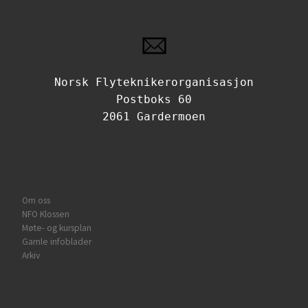
Norsk Flyteknikerorganisasjon
Postboks 60
2061 Gardermoen
Om oss
NFO Klossen
Møte- og kursplan
Gamle infoblader
Arkiv