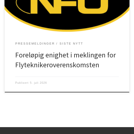
iverksatt Se Riksmeklerens møtebok og forslag:
https://www.riksmekleren.no/rikssaker/2026-067
PRESSEMELDINGER
SISTE NYTT
Foreløpig enighet i meklingen for
Flyteknikeroverenskomsten
Publisert
5. juli 2026