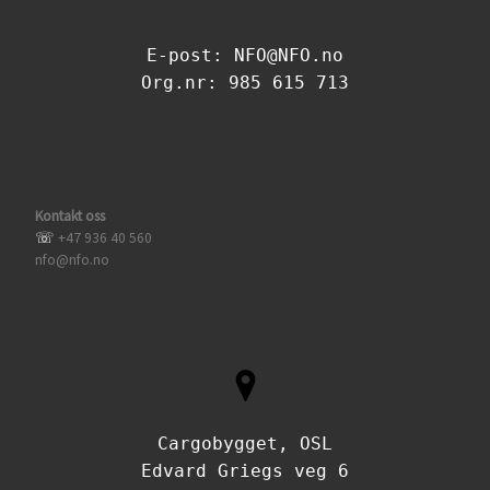
E-post: NFO@NFO.no
Org.nr: 985 615 713
Kontakt oss
☏
+47 936 40 560
nfo@nfo.no
Cargobygget, OSL
Edvard Griegs veg 6