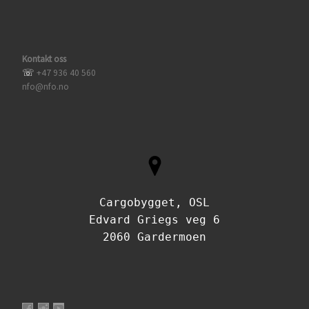
Kontakt oss
☏
+47 936 40 560
nfo@nfo.no
Cargobygget, OSL
Edvard Griegs veg 6
2060 Gardermoen
Vis profilen til NorskFlyteknikerOrganisasjon på Facebook
Vis profilen til norskflyteknikerorganisasjon på Instagram
Vis profilen til UCtQJdfh3WRf7a9s4PIvzbLQ på YouTu