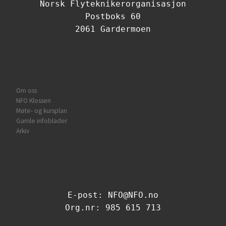
Norsk Flyteknikerorganisasjon
Postboks 60
2061 Gardermoen
Om oss
NFO Klossen
Møte- og kursplan
Gamle infoblader
Arkiv
E-post: NFO@NFO.no
Org.nr: 985 615 713