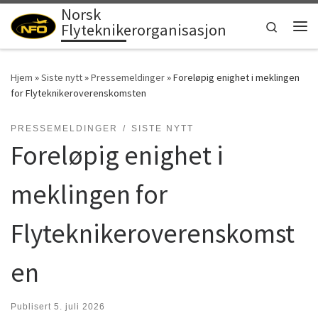
Norsk
Skip to content
Search
Flyteknikerorganisasjon
Men
Hjem
»
Siste nytt
»
Pressemeldinger
»
Foreløpig enighet i meklingen
for Flyteknikeroverenskomsten
PRESSEMELDINGER
SISTE NYTT
Foreløpig enighet i
meklingen for
Flyteknikeroverenskomst
en
Publisert
5. juli 2026