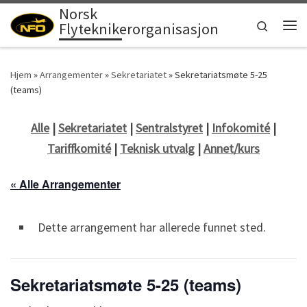
Norsk
Skip to content
Search
Flyteknikerorganisasjon
Men
Hjem
»
Arrangementer
»
Sekretariatet
»
Sekretariatsmøte 5-25
(teams)
Alle
|
Sekretariatet
|
Sentralstyret
|
Infokomité
|
Tariffkomité
|
Teknisk utvalg
|
Annet/kurs
« Alle Arrangementer
Dette arrangement har allerede funnet sted.
Sekretariatsmøte 5-25 (teams)