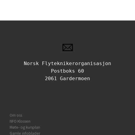
Norsk Flyteknikerorganisasjon
Postboks 60
2061 Gardermoen
Om oss
NFO Klossen
Møte- og kursplan
Gamle infoblader