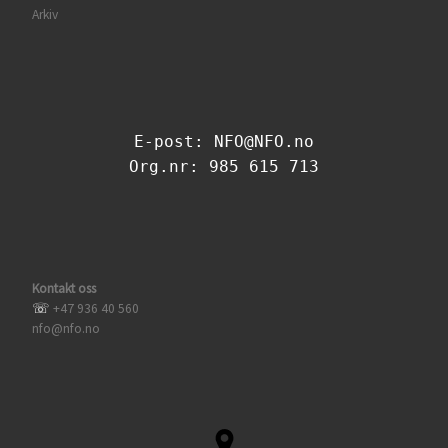
Arkiv
E-post: NFO@NFO.no
Org.nr: 985 615 713
Kontakt oss
☏
+47 936 40 560
nfo@nfo.no