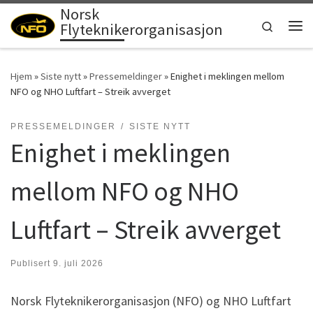
Norsk
Skip to content
Search
Flyteknikerorganisasjon
Men
Hjem
»
Siste nytt
»
Pressemeldinger
»
Enighet i meklingen mellom
NFO og NHO Luftfart – Streik avverget
PRESSEMELDINGER
SISTE NYTT
Enighet i meklingen
mellom NFO og NHO
Luftfart – Streik avverget
Publisert
9. juli 2026
Norsk Flyteknikerorganisasjon (NFO) og NHO Luftfart