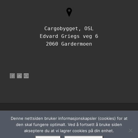
Cargobygget, OSL
Edvard Griegs veg 6
2060 Gardermoen
Vis profilen til NorskFlyteknikerOrganisasjon på Facebook
Vis profilen til norskflyteknikerorganisasjon på Instagram
Vis profilen til UCtQJdfh3WRf7a9s4PIvzbLQ på YouTu
© 2026
Norsk Flyteknikerorganisasjon
– Alle rettigheter
Denne nettsiden bruker informasjonskapsler (cookies) for at
Powered by
WP
– Designet med
Customizr-temaet
den skal fungere optimalt. Ved å fortsett å bruke siden
akseptere du at vi lagrer cookies på din enhet.