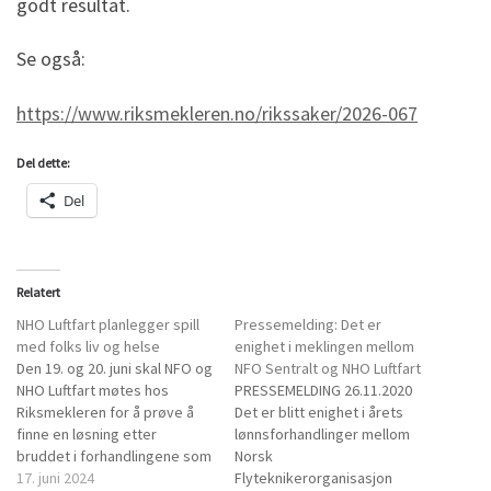
godt resultat.
Se også:
https://www.riksmekleren.no/rikssaker/2026-067
Del dette:
Del
Relatert
NHO Luftfart planlegger spill
Pressemelding: Det er
med folks liv og helse
enighet i meklingen mellom
Den 19. og 20. juni skal NFO og
NFO Sentralt og NHO Luftfart
NHO Luftfart møtes hos
PRESSEMELDING 26.11.2020
Riksmekleren for å prøve å
Det er blitt enighet i årets
finne en løsning etter
lønnsforhandlinger mellom
bruddet i forhandlingene som
Norsk
ble gjennomført i mai. Etter
17. juni 2024
Flyteknikerorganisasjon