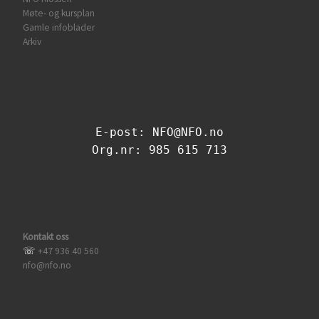
Møte- og kursplan
Gamle infoblader
Arkiv
E-post: NFO@NFO.no
Org.nr: 985 615 713
Kontakt oss
☏
+47 936 40 560
nfo@nfo.no