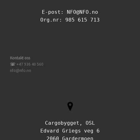
n
n
E-post: NFO@NFO.no
Org.nr: 985 615 713
d
V
i
Kontakt oss
☏
+47 936 40 560
e
nfo@nfo.no
w
s
N
Cargobygget, OSL
a
Edvard Griegs veg 6
2060 Gardermoen