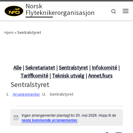
Norsk
Skip to content
Search
Flyteknikerorganisasjon
Men
Hjem
»
Sentralstyret
Alle
|
Sekretariatet
|
Sentralstyret
|
Infokomité
|
Tariffkomité
|
Teknisk utvalg
|
Annet/kurs
Sentralstyret
Arrangementer
Sentralstyret
Arrangementer den 20. ma
Ingen arrangementer planlagt for 20. mai 2026. Hopp til de
M
neste kommende arrangementer
.
e
r