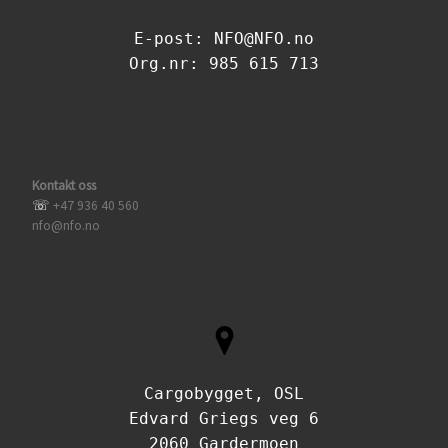
n
n
E-post: NFO@NFO.no
Org.nr: 985 615 713
d
V
i
Kontakt oss
e
☏
+47 936 40 560
nfo@nfo.no
w
s
N
a
Cargobygget, OSL
Edvard Griegs veg 6
v
2060 Gardermoen