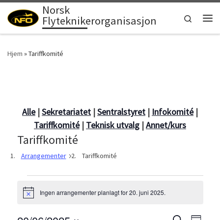
Norsk
Skip to content
Search
Flyteknikerorganisasjon
Men
Hjem
»
Tariffkomité
Alle
|
Sekretariatet
|
Sentralstyret
|
Infokomité
|
Tariffkomité
|
Teknisk utvalg
|
Annet/kurs
Tariffkomité
Arrangementer
Tariffkomité
Arrangementer den 20. jun
Ingen arrangementer planlagt for 20. juni 2025.
M
e
r
S
k