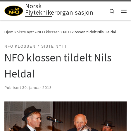
Norsk
Skip to content
Search
Flyteknikerorganisasjon
Men
Hjem
»
Siste nytt
»
NFO klossen
»
NFO klossen tildelt Nils Heldal
NFO KLOSSEN
SISTE NYTT
NFO klossen tildelt Nils
Heldal
Publisert
30. januar 2013