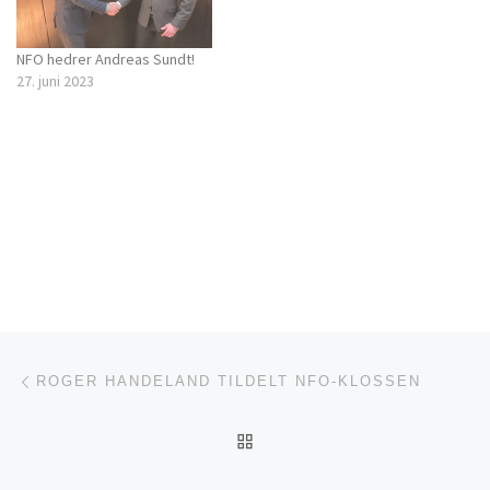
NFO hedrer Andreas Sundt!
27. juni 2023
Innleggsnavigasjon
Forrige innlegg
ROGER HANDELAND TILDELT NFO-KLOSSEN
TILBAKE TIL INNLEGGSL
Ne