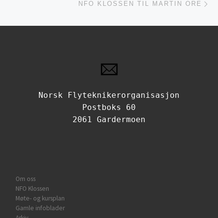
NFO KLOSSEN TIL MARTIN ORE
Norsk Flyteknikerorganisasjon
Postboks 60
2061 Gardermoen
Om oss
NFO Klossen
Møte- og kursplan
Gamle infoblader
Arkiv