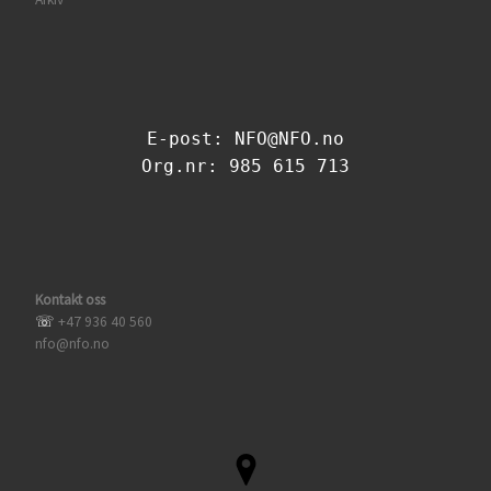
E-post: NFO@NFO.no
Org.nr: 985 615 713
Kontakt oss
☏
+47 936 40 560
nfo@nfo.no