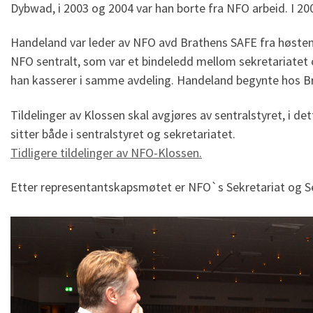
Dybwad, i 2003 og 2004 var han borte fra NFO arbeid. I 20
Handeland var leder av NFO avd Brathens SAFE fra høsten 19
NFO sentralt, som var et bindeledd mellom sekretariatet og
han kasserer i samme avdeling. Handeland begynte hos B
Tildelinger av Klossen skal avgjøres av sentralstyret, i de
sitter både i sentralstyret og sekretariatet.
Tidligere tildelinger av NFO-Klossen.
Etter representantskapsmøtet er NFO`s Sekretariat og Sent