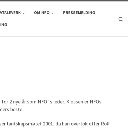
AVTALEVERK
OM NFO
PRESSEMELDING
Se
ING
 for 2 nye år som NFO`s leder. Klossen er NFOs
mers beste.
epresentantskapsmøtet 2001, da han overtok etter Rolf