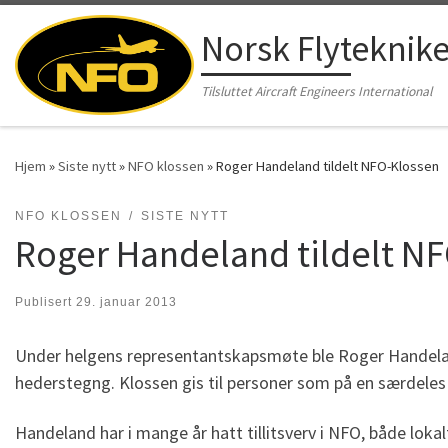
Skip to content
Norsk Flyteknik
Tilsluttet Aircraft Engineers International
Hjem
»
Siste nytt
»
NFO klossen
»
Roger Handeland tildelt NFO-Klossen
NFO KLOSSEN
SISTE NYTT
Roger Handeland tildelt N
Publisert
29. januar 2013
Under helgens representantskapsmøte ble Roger Handeland
hederstegng. Klossen gis til personer som på en særdele
Handeland har i mange år hatt tillitsverv i NFO, både loka