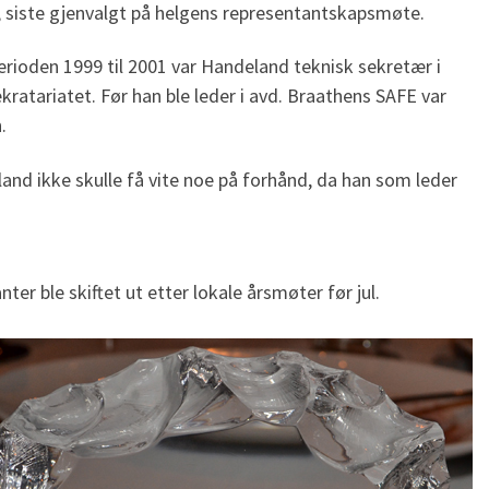
er, siste gjenvalgt på helgens representantskapsmøte.
perioden 1999 til 2001 var Handeland teknisk sekretær i
ratariatet. Før han ble leder i avd. Braathens SAFE var
.
eland ikke skulle få vite noe på forhånd, da han som leder
r ble skiftet ut etter lokale årsmøter før jul.