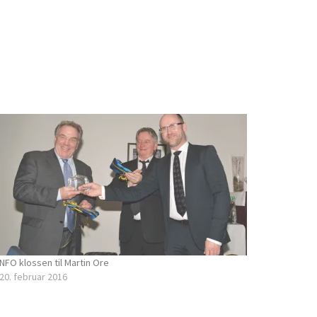
NFO klossen til Martin Ore
20. februar 2016