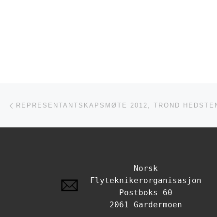
Innleggsnavigasjon
Forrige innlegg
Norsk
Flyteknikerorganisasjon
Postboks 60
2061 Gardermoen