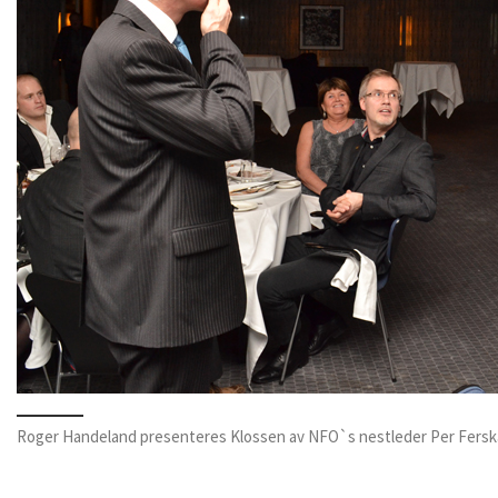
Roger Handeland presenteres Klossen av NFO`s nestleder Per Fers