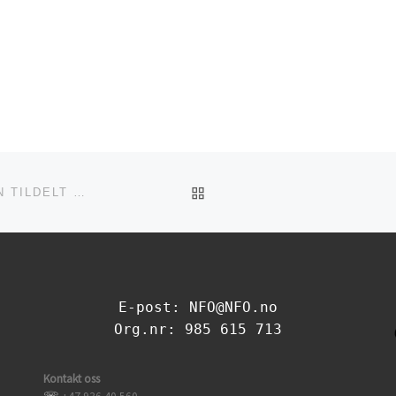
TILBAKE TIL INNLEGGSL
REPRESENTANTSKAPSMØTE 2012, TROND HEDSTEN TILDELT KLOSSEN
E-post: NFO@NFO.no
Org.nr: 985 615 713
Kontakt oss