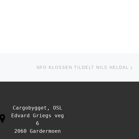
Ne
ISTEN
NFO KLOSSEN TILDELT NILS HELDAL
Cargobygget, OSL
Edvard Griegs veg
6
2060 Gardermoen