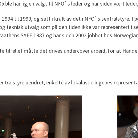
05 ble han igjen valgt til NFO`s leder og har siden vært led
94 til 1999, og satt i kraft av det i NFO`s sentralstyre. I 
 teknisk utvalg som på den tiden ikke var representert i sek
raathens SAFE 1987 og har siden 2002 jobbet hos Norwegian
tte tilfellet måtte det drives undercover arbeid, for at Hand
ralstyre uendret, enkelte av lokalavdelingenes representante