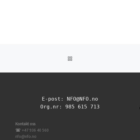
TILBAKE TIL INNLEGGSL
E-post: NFO@NFO.no
Org.nr: 985 615 713
Kontakt oss
☏
+47 936 40 560
nfo@nfo.no