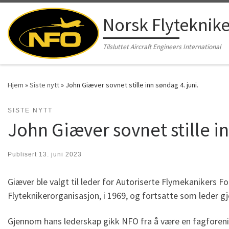
Skip to content
Norsk Flyteknik
Tilsluttet Aircraft Engineers International
Hjem
»
Siste nytt
»
John Giæver sovnet stille inn søndag 4. juni.
SISTE NYTT
John Giæver sovnet stille in
Publisert
13. juni 2023
Giæver ble valgt til leder for Autoriserte Flymekanikers F
Flyteknikerorganisasjon, i 1969, og fortsatte som leder gj
Gjennom hans lederskap gikk NFO fra å være en fagforeni